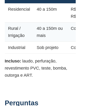
Residencial
40 a 150m
R$ 12.000 a
R$ 45.000
Rural /
40 a 150m ou
Consultar
Irrigação
mais
Industrial
Sob projeto
Consultar
Incluso:
laudo, perfuração,
revestimento PVC, teste, bomba,
outorga e ART.
Perguntas