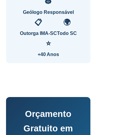
👷
Geólogo Responsável
📋
🌍
Outorga IMA-SC
Todo SC
⭐
+40 Anos
Orçamento
Gratuito em