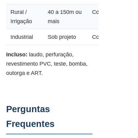
Rural /
40 a 150m ou
Consultar
Irrigação
mais
Industrial
Sob projeto
Consultar
Incluso:
laudo, perfuração,
revestimento PVC, teste, bomba,
outorga e ART.
Perguntas
Frequentes