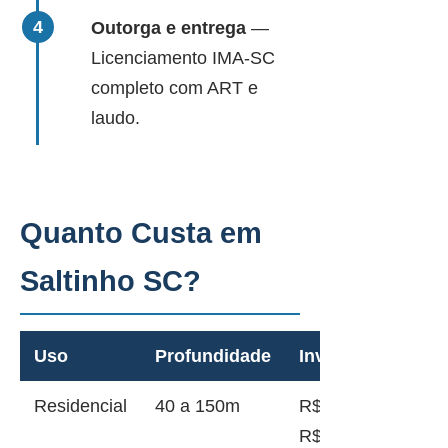
Outorga e entrega
—
Licenciamento IMA-SC
completo com ART e
laudo.
Quanto Custa em
Saltinho SC?
Uso
Profundidade
Investimento
Residencial
40 a 150m
R$ 12.000 a
R$ 45.000