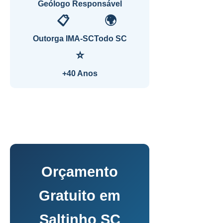
Geólogo Responsável
📋
🌍
Outorga IMA-SC
Todo SC
⭐
+40 Anos
Orçamento
Gratuito em
Saltinho SC