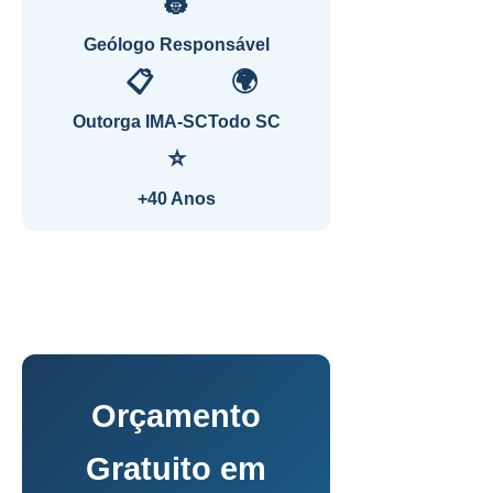
👷
Geólogo Responsável
📋
🌍
Outorga IMA-SC
Todo SC
⭐
+40 Anos
Orçamento
Gratuito em