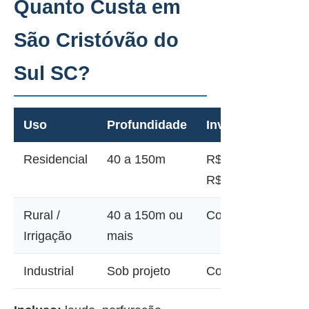
Quanto Custa em
São Cristóvão do
Sul SC?
Uso
Profundidade
Investimento
Residencial
40 a 150m
R$ 12.000 a
R$ 45.000
Rural /
40 a 150m ou
Consultar
Irrigação
mais
Industrial
Sob projeto
Consultar