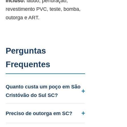
Incluso:
laudo, perfuração,
revestimento PVC, teste, bomba,
outorga e ART.
Perguntas
Frequentes
Quanto custa um poço em São
Cristóvão do Sul SC?
Entre R$ 12.000 a R$ 45.000.
Aquífero variável conforme a
Preciso de outorga em SC?
geologia local, profundidade 40 a
Sim. A PAAS cuida de todo o