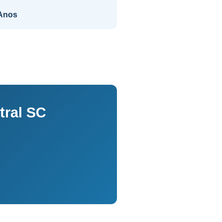
Anos
ral SC