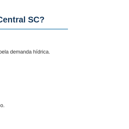
Central SC?
pela demanda hídrica.
o.