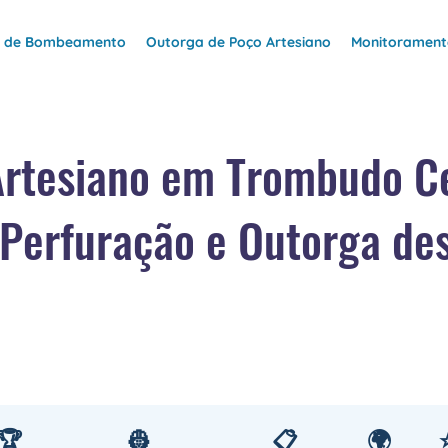
e de Bombeamento
Outorga de Poço Artesiano
Monitoramento
Artesiano em Trombudo C
Perfuração e Outorga de
🏆
👷
📋
🌍