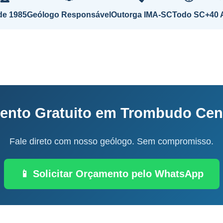
de 1985
Geólogo Responsável
Outorga IMA-SC
Todo SC
+40 
ento Gratuito em Trombudo Cent
Fale direto com nosso geólogo. Sem compromisso.
📱 Solicitar Orçamento pelo WhatsApp