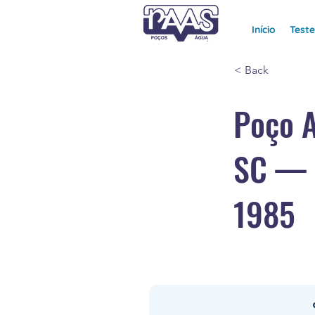
Início
Test
< Back
Poço 
SC — 
1985