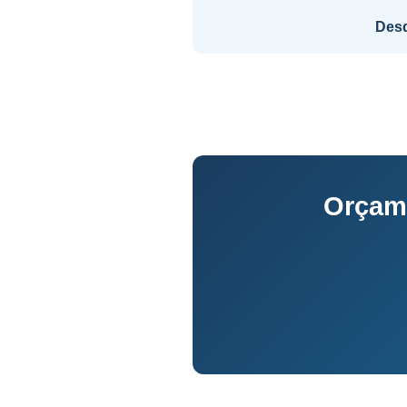
Des
Orçam