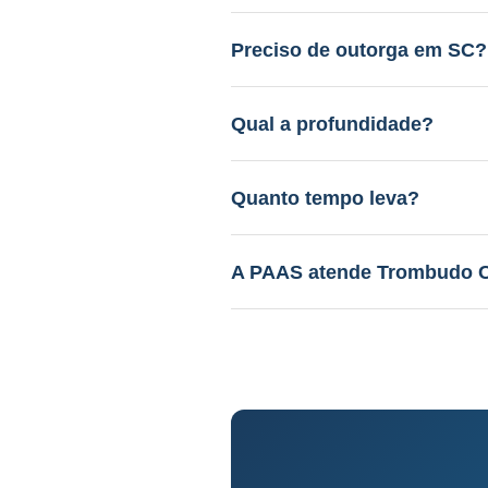
Entre R$ 12.000 a R$ 45.000.
gratuito.
Preciso de outorga em SC?
Sim. A PAAS cuida de todo o 
Qual a profundidade?
40 a 150m em aquífero variáv
Quanto tempo leva?
Perfuração: 3-15 dias. Proce
A PAAS atende Trombudo C
Sim! Desde 1985, com geólog