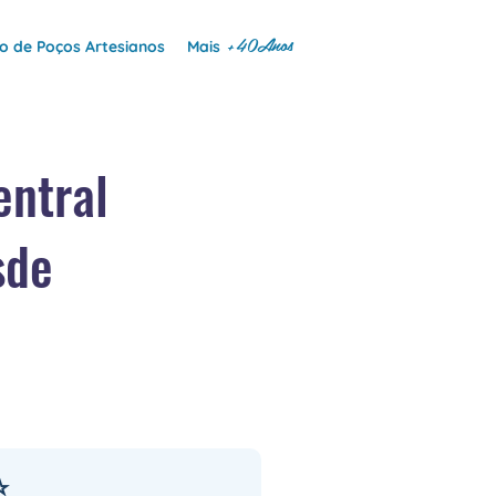
+40Anos
 de Poços Artesianos
Mais
entral
sde
⭐