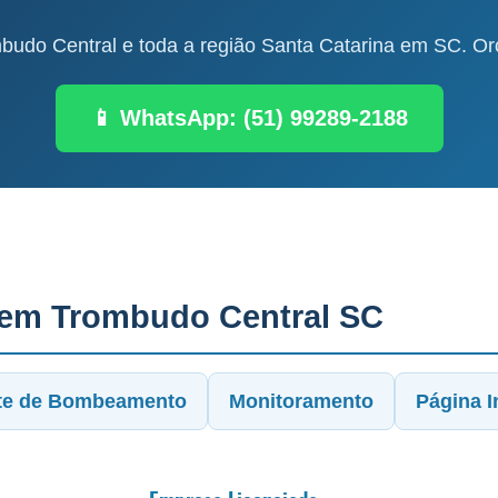
udo Central e toda a região Santa Catarina em SC. Orç
📱 WhatsApp: (51) 99289-2188
 em Trombudo Central SC
te de Bombeamento
Monitoramento
Página In