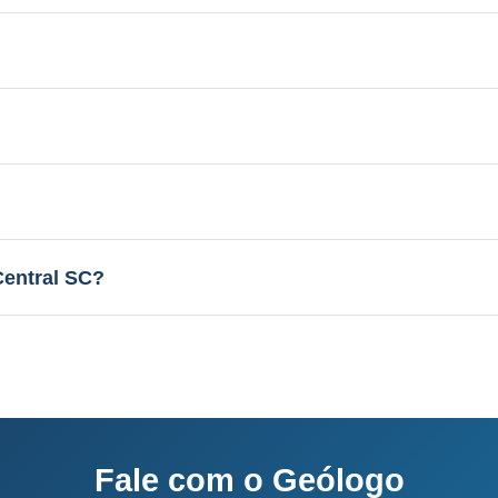
 Aquífero variável conforme a geologia local, profundi
licenciamento junto ao IMA-SC.
el conforme a geologia local, vazão de 3 a 30 m³/h.
sso completo: 60-120 dias.
entral SC?
o e equipe própria.
Fale com o Geólogo