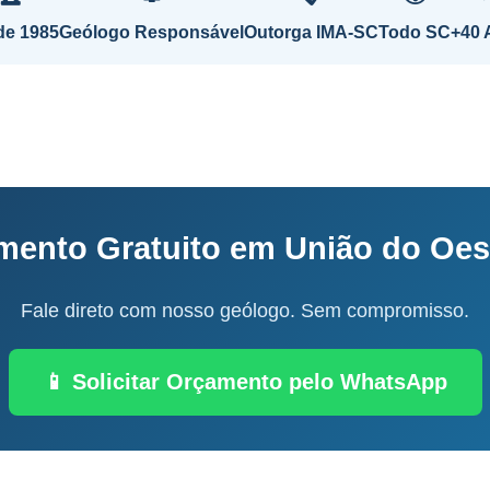
de 1985
Geólogo Responsável
Outorga IMA-SC
Todo SC
+40 
mento Gratuito em União do Oes
Fale direto com nosso geólogo. Sem compromisso.
📱 Solicitar Orçamento pelo WhatsApp