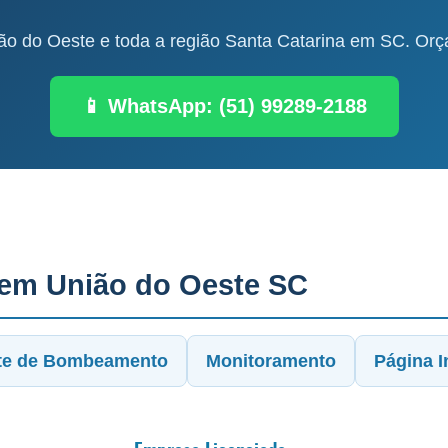
o do Oeste e toda a região Santa Catarina em SC. Orça
📱 WhatsApp: (51) 99289-2188
 em União do Oeste SC
te de Bombeamento
Monitoramento
Página In