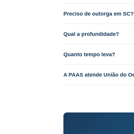
Entre R$ 12.000 a R$ 45.000.
gratuito.
Preciso de outorga em SC?
Sim. A PAAS cuida de todo o 
Qual a profundidade?
40 a 150m em aquífero variáv
Quanto tempo leva?
Perfuração: 3-15 dias. Proce
A PAAS atende União do O
Sim! Desde 1985, com geólog