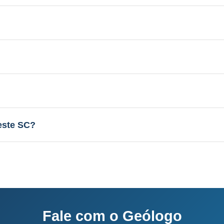
 Aquífero variável conforme a geologia local, profundi
licenciamento junto ao IMA-SC.
el conforme a geologia local, vazão de 3 a 30 m³/h.
sso completo: 60-120 dias.
este SC?
o e equipe própria.
Fale com o Geólogo