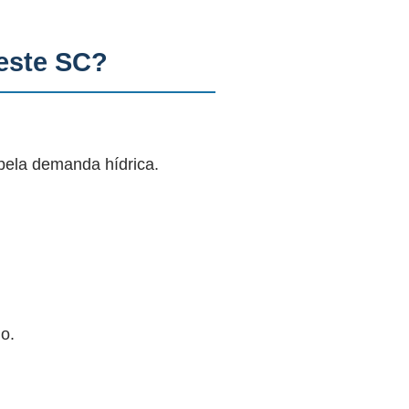
este SC?
pela demanda hídrica.
o.