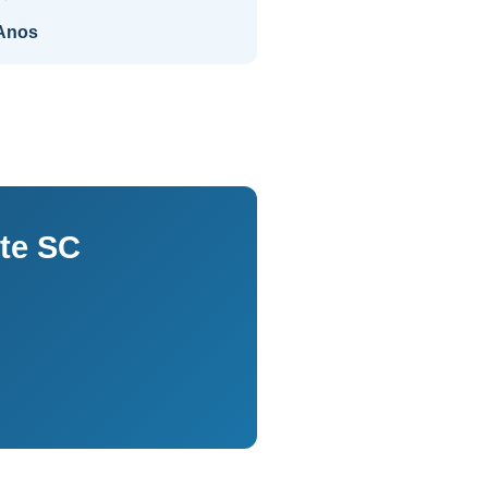
Anos
te SC