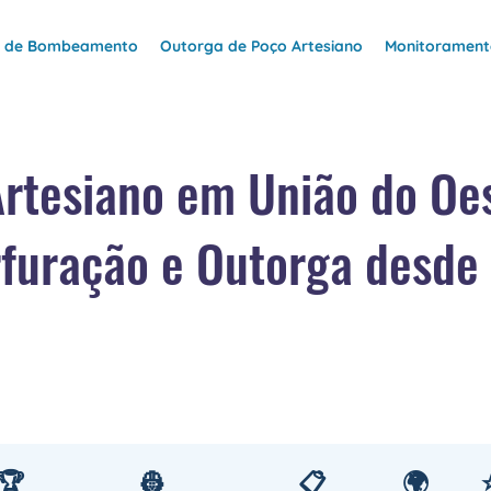
e de Bombeamento
Outorga de Poço Artesiano
Monitoramento
rtesiano em União do Oe
furação e Outorga desde
🏆
👷
📋
🌍