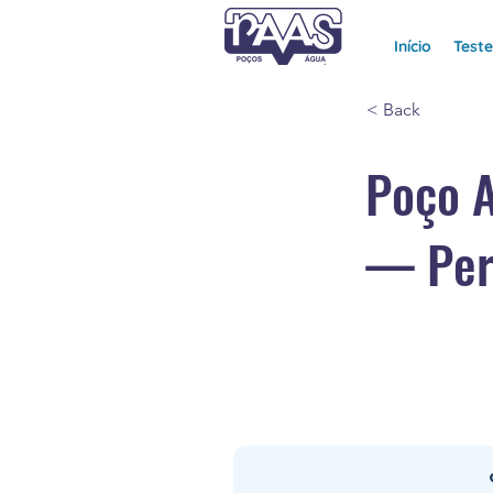
Início
Test
< Back
Poço A
— Per