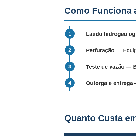
Como Funciona a
Laudo hidrogeológ
Perfuração
— Equipa
Teste de vazão
— Bo
Outorga e entrega
—
Quanto Custa em