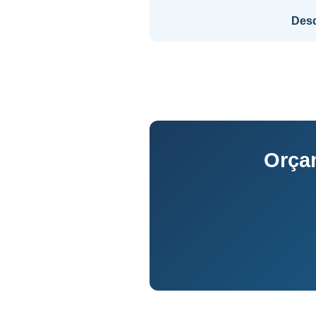
Des
Orça