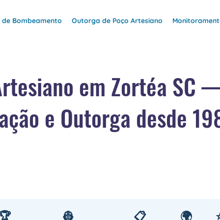
e de Bombeamento
Outorga de Poço Artesiano
Monitoramento
Artesiano em Zortéa SC 
ação e Outorga desde 19
🏆
👷
📋
🌍