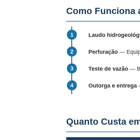
Como Funciona a
Laudo hidrogeológ
Perfuração
— Equipa
Teste de vazão
— Bo
Outorga e entrega
—
Quanto Custa em