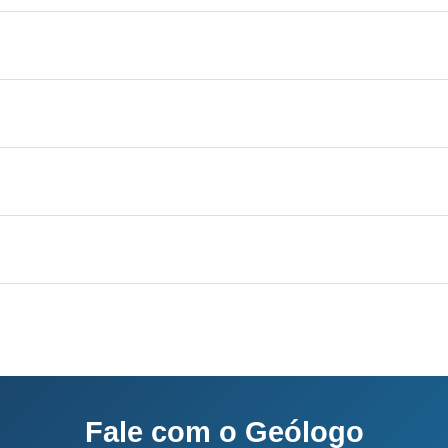
 Aquífero variável conforme a geologia local, profundi
licenciamento junto ao IMA-SC.
el conforme a geologia local, vazão de 3 a 30 m³/h.
sso completo: 60-120 dias.
o e equipe própria.
Fale com o Geólogo