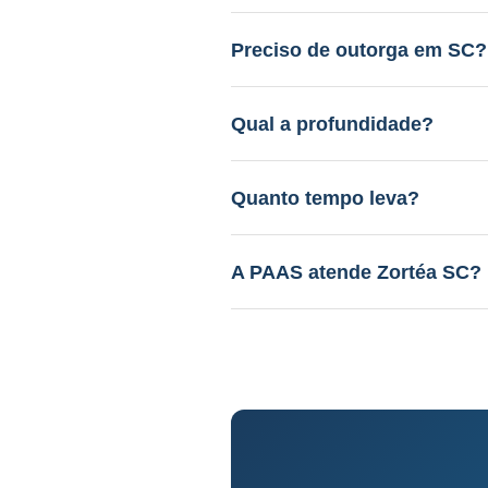
Entre R$ 12.000 a R$ 45.000.
gratuito.
Preciso de outorga em SC?
Sim. A PAAS cuida de todo o 
Qual a profundidade?
40 a 150m em aquífero variáv
Quanto tempo leva?
Perfuração: 3-15 dias. Proce
A PAAS atende Zortéa SC?
Sim! Desde 1985, com geólog