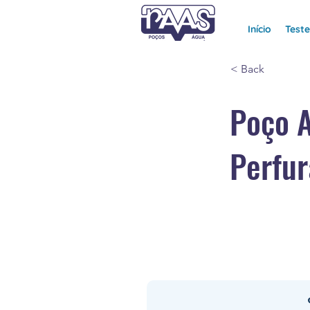
Início
Test
< Back
Poço 
Perfur