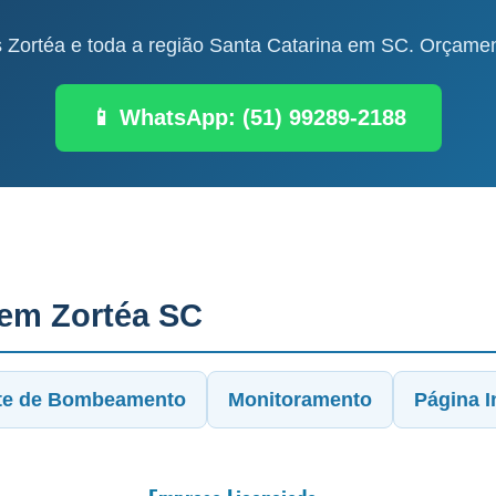
Zortéa e toda a região Santa Catarina em SC. Orçament
📱 WhatsApp: (51) 99289-2188
 em Zortéa SC
te de Bombeamento
Monitoramento
Página In