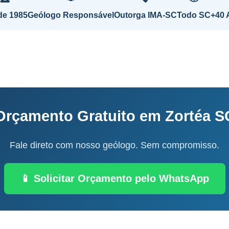
de 1985
Geólogo Responsável
Outorga IMA-SC
Todo SC
+40 
Orçamento Gratuito em Zortéa S
Fale direto com nosso geólogo. Sem compromisso.
📱 Solicitar Orçamento pelo WhatsApp