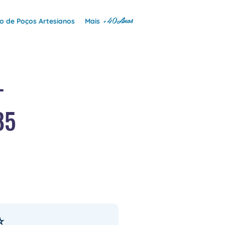
+40Anos
 de Poços Artesianos
Mais
—
85
⭐