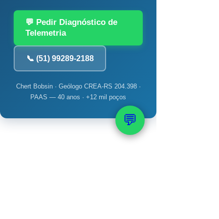
💬 Pedir Diagnóstico de
Telemetria
📞 (51) 99289-2188
Chert Bobsin · Geólogo CREA-RS 204.398 ·
PAAS — 40 anos · +12 mil poços
💬
📚 Veja também: Bomba,
Monitoramento e
Manutenção
→ Poço artesiano gasta muita