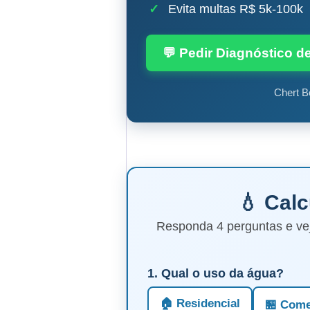
✓
Evita multas R$ 5k-100k
💬 Pedir Diagnóstico d
Chert B
💧 Cal
Responda 4 perguntas e ve
1. Qual o uso da água?
🏠 Residencial
🏪 Come