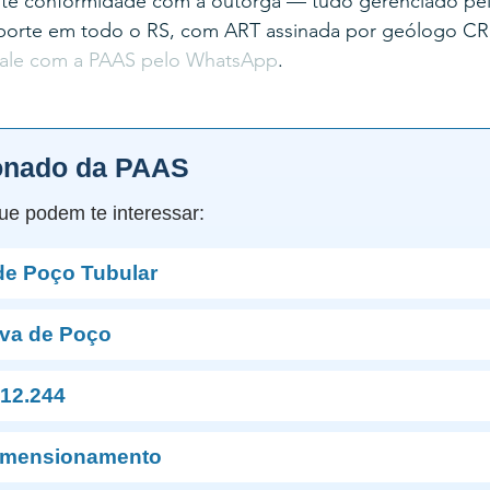
nte conformidade com a outorga — tudo gerenciado pelo
uporte em todo o RS, com ART assinada por geólogo C
fale com a PAAS pelo WhatsApp
.
onado da PAAS
ue podem te interessar:
de Poço Tubular
va de Poço
12.244
imensionamento