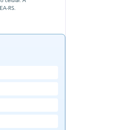
 celular. A 
REA-RS.