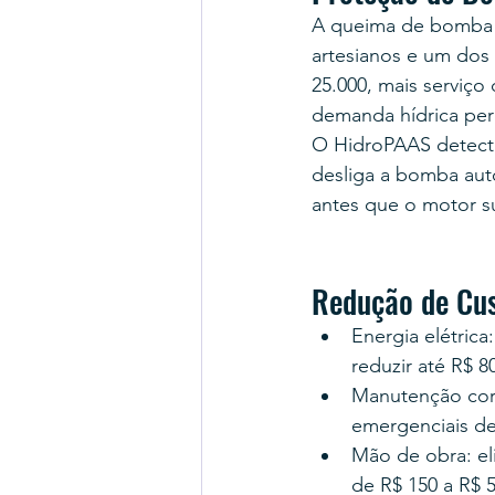
A queima de bomba 
artesianos e um dos 
25.000, mais serviç
demanda hídrica pe
O HidroPAAS detecta
desliga a bomba aut
antes que o motor s
Redução de Cu
Energia elétric
reduzir até R$ 
Manutenção corr
emergenciais d
Mão de obra: eli
de R$ 150 a R$ 