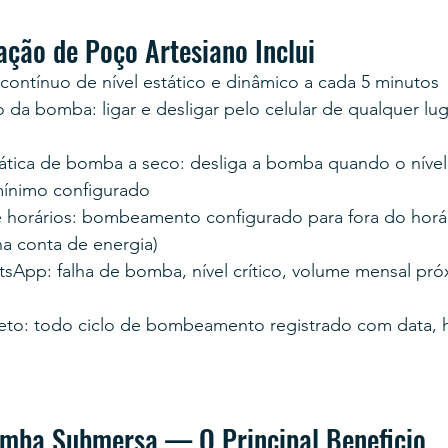
ção de Poço Artesiano Inclui
ontínuo de nível estático e dinâmico a cada 5 minutos
da bomba: ligar e desligar pelo celular de qualquer lug
tica de bomba a seco: desliga a bomba quando o nível
 mínimo configurado
horários: bombeamento configurado para fora do horár
na conta de energia)
tsApp: falha de bomba, nível crítico, volume mensal pró
eto: todo ciclo de bombeamento registrado com data, h
mba Submersa — O Principal Beneficio