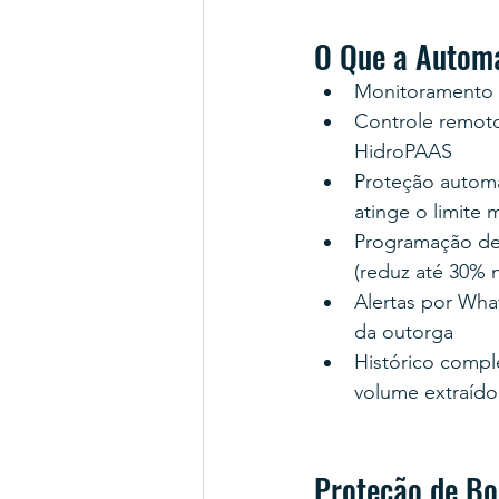
O Que a Automa
Monitoramento c
Controle remoto 
HidroPAAS
Proteção automá
atinge o limite
Programação de 
(reduz até 30% 
Alertas por Wha
da outorga
Histórico compl
volume extraído
Proteção de Bo