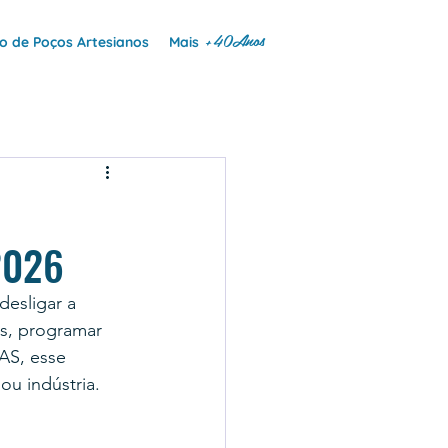
+40Anos
 de Poços Artesianos
Mais
2026
esligar a 
s, programar 
AS, esse 
ou indústria.