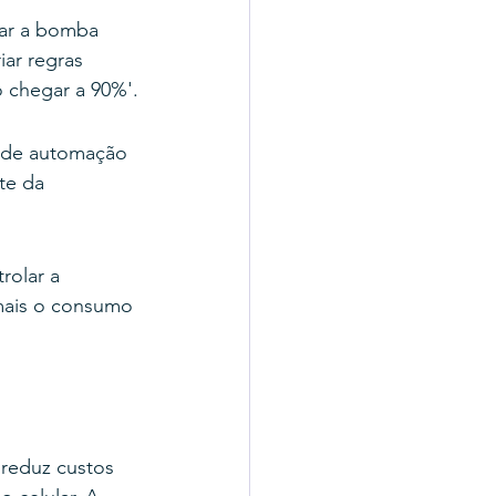
ar a bomba 
ar regras 
o chegar a 90%'.
s de automação 
te da 
olar a 
mais o consumo 
reduz custos 