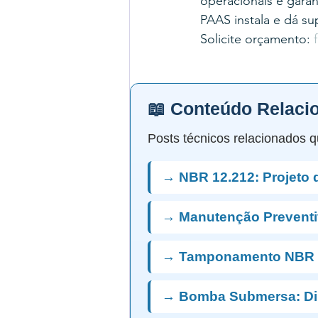
operacionais e gara
PAAS instala e dá s
Solicite orçamento: 
📖 Conteúdo Relaci
Posts técnicos relacionados q
→ NBR 12.212: Projeto 
→ Manutenção Preventi
→ Tamponamento NBR 
→ Bomba Submersa: D