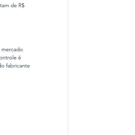
stam de R$ 
o mercado 
ontrole é 
o fabricante 