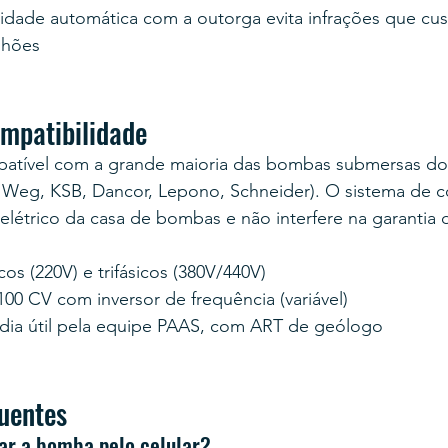
idade automática com a outorga evita infrações que cu
lhões
ompatibilidade
atível com a grande maioria das bombas submersas d
, Weg, KSB, Dancor, Lepono, Schneider). O sistema de c
elétrico da casa de bombas e não interfere na garantia d
s (220V) e trifásicos (380V/440V)
00 CV com inversor de frequência (variável)
 dia útil pela equipe PAAS, com ART de geólogo
uentes
gar a bomba pelo celular?