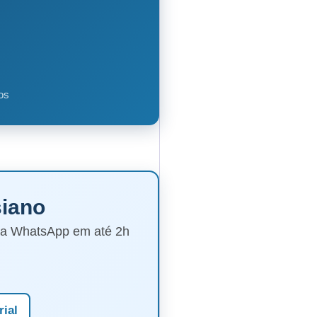
os
siano
via WhatsApp em até 2h
rial