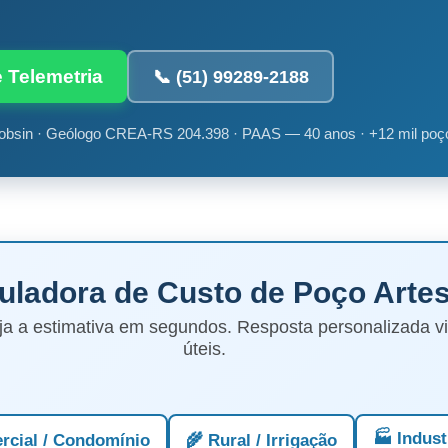
e Telemetria
📞 (51) 99289-2188
obsin · Geólogo CREA-RS 204.398 · PAAS — 40 anos · +12 mil poç
culadora de Custo de Poço Arte
ja a estimativa em segundos. Resposta personalizada 
úteis.
🏭 Indust
rcial / Condomínio
🌾 Rural / Irrigação