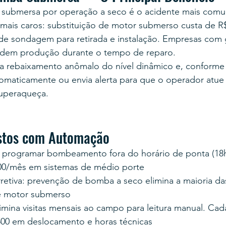
submersa por operação a seco é o acidente mais com
mais caros: substituição de motor submerso custa de R$
o de sondagem para retirada e instalação. Empresas com
rdem produção durante o tempo de reparo.
 rebaixamento anômalo do nível dinâmico e, conforme 
omaticamente ou envia alerta para que o operador atu
uperaqueça.
stos com Automação
a: programar bombeamento fora do horário de ponta (18
800/mês em sistemas de médio porte
etiva: prevenção de bomba a seco elimina a maioria da
e motor submerso
mina visitas mensais ao campo para leitura manual. Cada
500 em deslocamento e horas técnicas