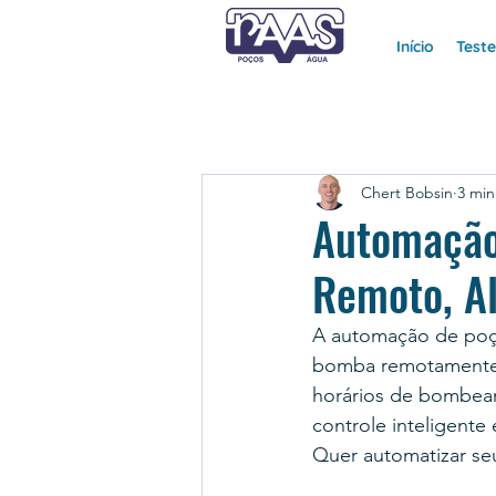
Início
Test
Chert Bobsin
3 min
Automação 
Remoto, A
A automação de poço 
bomba remotamente p
horários de bombeam
controle inteligente
Quer automatizar se