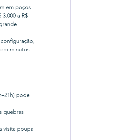
um em poços 
 3.000 a R$ 
 grande 
configuração, 
e em minutos — 
h–21h) pode 
s quebras 
 visita poupa 