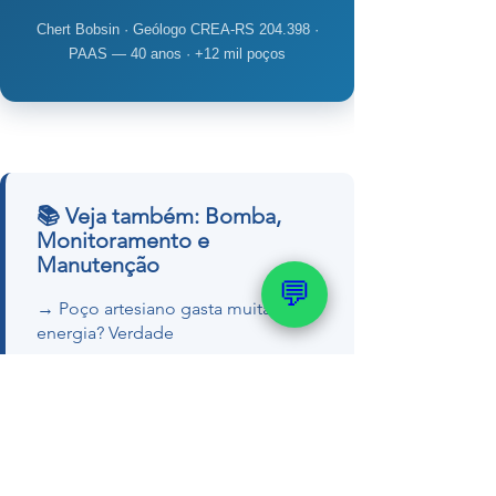
Chert Bobsin · Geólogo CREA-RS 204.398 ·
PAAS — 40 anos · +12 mil poços
📚 Veja também: Bomba,
Monitoramento e
Manutenção
💬
→ Poço artesiano gasta muita
energia? Verdade
→ Como fazer teste de
bombeamento
→ Sensor de nível pra poço
artesiano
→ Como medir o nível do poço