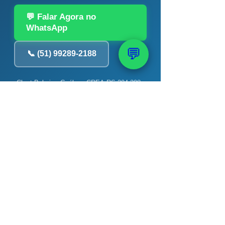
💬 Falar Agora no
WhatsApp
💬
📞 (51) 99289-2188
Chert Bobsin · Geólogo CREA-RS 204.398 ·
PAAS — 40 anos · +12 mil poços
📚 Veja também: Conteúdo
PAAS Recomendado
→ Quanto custa um poço
artesiano? Preço completo