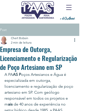
+40Anos
Post
Chert Bobsin
2 min de leitura
Empresa de Outorga,
Licenciamento e Regularização
de Poço Artesiano em SP
A PA
AS P
oços Artesianos e Água é 
especializada em outorga, 
licenciamento e regularização de poço 
artesiano em SP. Com geólogo 
responsável em todos os projetos e 
m
ais 
de 40 anos de experiência no 
setor hídrico desde 1985, a PAAS 