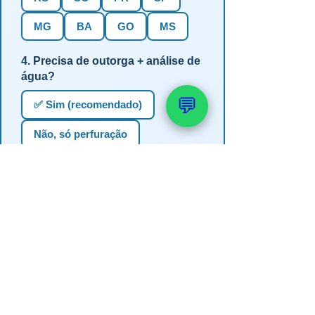
MG
BA
GO
MS
4. Precisa de outorga + análise de
água?
💬
✅ Sim (recomendado)
Não, só perfuração
Não sei se preciso
📚 Veja também: Outorga e
Licenciamento