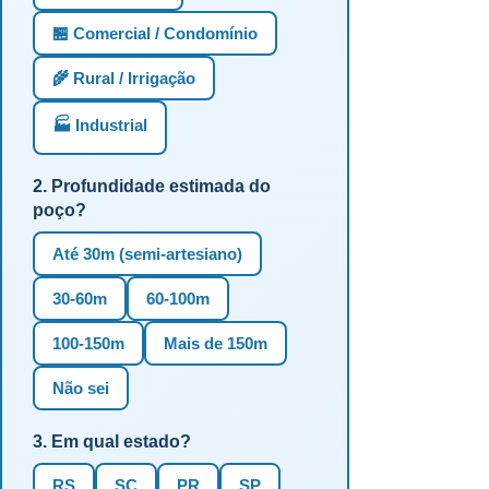
🏪 Comercial / Condomínio
🌾 Rural / Irrigação
🏭 Industrial
2. Profundidade estimada do
poço?
Até 30m (semi-artesiano)
30-60m
60-100m
100-150m
Mais de 150m
Não sei
3. Em qual estado?
RS
SC
PR
SP