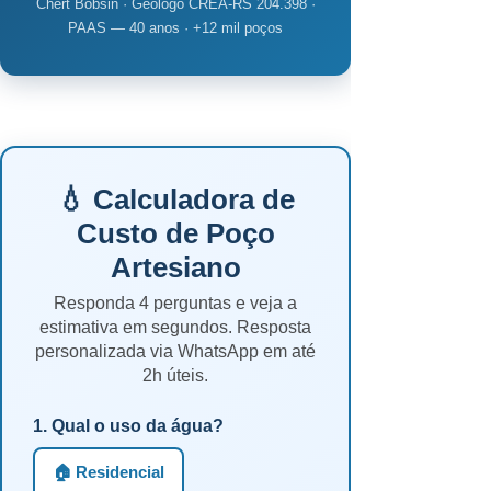
Chert Bobsin · Geólogo CREA-RS 204.398 ·
PAAS — 40 anos · +12 mil poços
💧 Calculadora de
Custo de Poço
Artesiano
Responda 4 perguntas e veja a
estimativa em segundos. Resposta
personalizada via WhatsApp em até
2h úteis.
1. Qual o uso da água?
🏠 Residencial