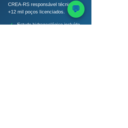
CREA-RS responsável técnico,
💬
+12 mil poços licenciados.
✓
Estudo hidrogeológico incluído
✓
ART do geólogo CREA
✓
Análise de água certificada
✓
Acompanhamento até a Portaria
💬 Solicitar Outorga via
WhatsApp
📞 (51) 99289-2188
Chert Bobsin · Geólogo CREA-RS 204.398 ·
PAAS — 40 anos · +12 mil poços