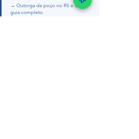
→ Outorga de poço no RS e SC —
guia completo
→ Como regularizar poço artesiano
Quer um orçamento ou tirar dúvidas
com nosso geólogo?
💬 WhatsApp (51) 99289-
2188
📞 (51) 99289-2188