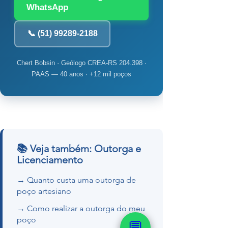
WhatsApp
📞 (51) 99289-2188
Chert Bobsin · Geólogo CREA-RS 204.398 ·
PAAS — 40 anos · +12 mil poços
📚 Veja também: Outorga e
Licenciamento
→ Quanto custa uma outorga de
poço artesiano
→ Como realizar a outorga do meu
poço
💬