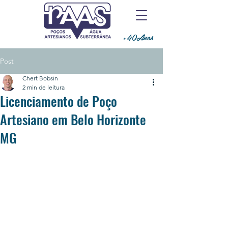
+40Anos
Post
Chert Bobsin
2 min de leitura
Licenciamento de Poço
Artesiano em Belo Horizonte
MG