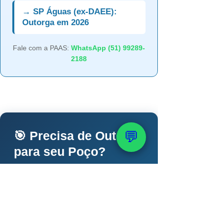
→ SP Águas (ex-DAEE):
Outorga em 2026
Fale com a PAAS:
WhatsApp (51) 99289-
2188
💬
🎯 Precisa de Outorga
para seu Poço?
PAAS conduz todo o processo
junto a SEMA, IGAM, SP Águas,
INEMA e SAGESC. Geólogo
CREA-RS responsável técnico,