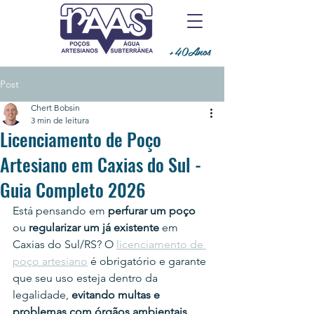
+40Anos
Post
Chert Bobsin
3 min de leitura
Licenciamento de Poço
Artesiano em Caxias do Sul -
Guia Completo 2026
Está pensando em 
perfurar um poço
ou 
regularizar um já existente
 em 
Caxias do Sul/RS? O 
licenciamento de 
poço artesiano
 é obrigatório e garante 
que seu uso esteja dentro da 
legalidade, 
evitando multas e 
problemas com órgãos ambientais
.