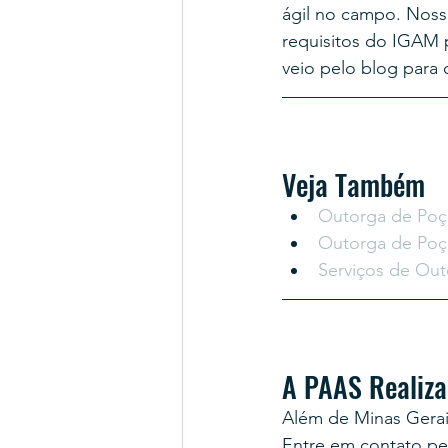
ágil no campo. Nosso
requisitos do IGAM 
veio pelo blog para 
Veja Também
Outorga de Poç
Outorga de Poç
Serviços de Ou
A PAAS Realiza
Além de Minas Gerais
Entre em contato p