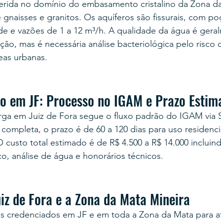
nserida no domínio do embasamento cristalino da Zona d
naisses e granitos. Os aquíferos são fissurais, com po
e e vazões de 1 a 12 m³/h. A qualidade da água é gera
ção, mas é necessária análise bacteriológica pelo risco 
as urbanas.
o em JF: Processo no IGAM e Prazo Estim
ga em Juiz de Fora segue o fluxo padrão do IGAM via
mpleta, o prazo é de 60 a 120 dias para uso residencia
custo total estimado é de R$ 4.500 a R$ 14.000 incluin
o, análise de água e honorários técnicos.
iz de Fora e a Zona da Mata Mineira
s credenciados em JF e em toda a Zona da Mata para 