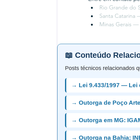
Rio Grande do S
Santa Catarina 
Minas Gerais — 
📖 Conteúdo Relaci
Posts técnicos relacionados q
→ Lei 9.433/1997 — Lei
→ Outorga de Poço Art
→ Outorga em MG: IGA
→ Outorga na Bahia: I