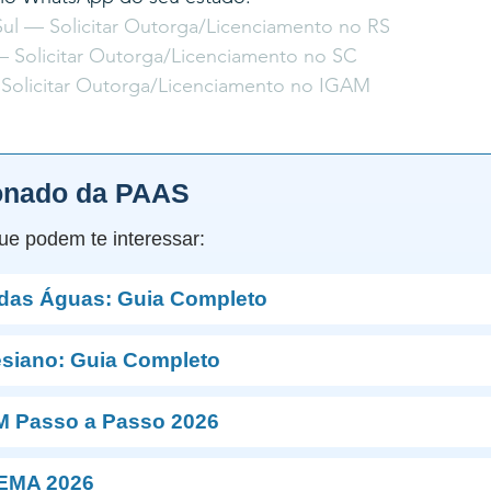
ul — Solicitar Outorga/Licenciamento no RS
— Solicitar Outorga/Licenciamento no SC
Solicitar Outorga/Licenciamento no IGAM
onado da PAAS
ue podem te interessar:
 das Águas: Guia Completo
esiano: Guia Completo
M Passo a Passo 2026
NEMA 2026