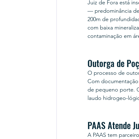
Juiz de Fora está i
— predominância de g
200m de profundidad
com baixa mineraliza
contaminação em áre
Outorga de Poç
O processo de outor
Com documentação co
de pequeno porte. O 
laudo hidrogeo-lógic
PAAS Atende Ju
A PAAS tem parceiro