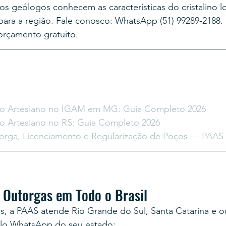
s geólogos conhecem as características do cristalino lo
para a região. Fale conosco: WhatsApp (51) 99289-2188.
orçamento gratuito.
o Artesiano no IGAM em MG: Guia Completo 2026
o Artesiano no RS: Guia Completo 2026
torga, Licenciamento e Regularização de Poços — PAAS
 Outorgas em Todo o Brasil
, a PAAS atende Rio Grande do Sul, Santa Catarina e ou
elo WhatsApp do seu estado: