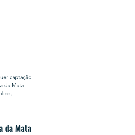
quer captação 
na da Mata 
lico, 
na da Mata