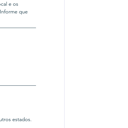
cal e os 
 Informe que 
tros estados. 