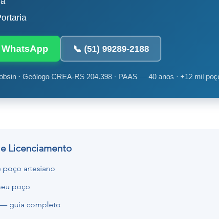
da
ortaria
ia WhatsApp
📞 (51) 99289-2188
obsin · Geólogo CREA-RS 204.398 · PAAS — 40 anos · +12 mil poç
 e Licenciamento
 poço artesiano
meu poço
 — guia completo