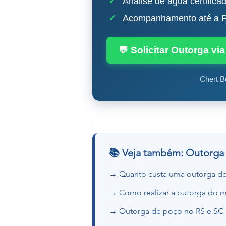
✓
Análise de água certifica
✓
Acompanhamento até a P
💬 Solicitar Outorga v
Chert B
📚 Veja também: Outorga
→ Quanto custa uma outorga de
→ Como realizar a outorga do 
→ Outorga de poço no RS e SC