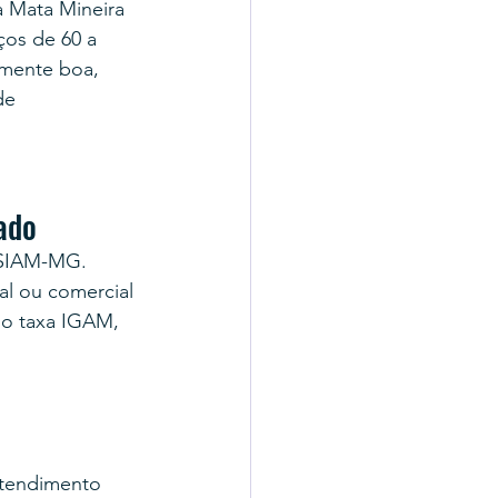
a Mata Mineira 
ços de 60 a 
lmente boa, 
de 
ado
 SIAM-MG. 
l ou comercial 
do taxa IGAM, 
atendimento 