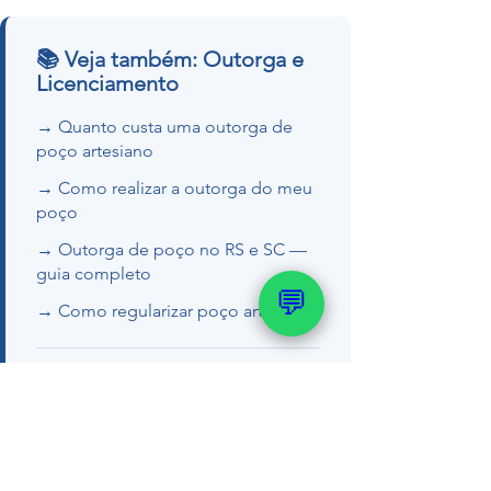
📚 Veja também: Outorga e
Licenciamento
→ Quanto custa uma outorga de
poço artesiano
→ Como realizar a outorga do meu
poço
→ Outorga de poço no RS e SC —
guia completo
💬
→ Como regularizar poço artesiano
Quer um orçamento ou tirar dúvidas
com nosso geólogo?
💬 WhatsApp (51) 99289-
2188