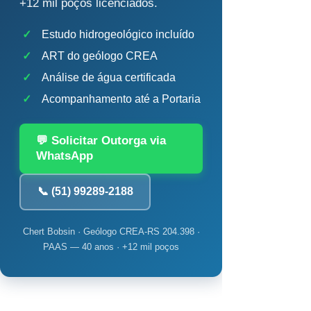
+12 mil poços licenciados.
✓
Estudo hidrogeológico incluído
✓
ART do geólogo CREA
✓
Análise de água certificada
✓
Acompanhamento até a Portaria
💬 Solicitar Outorga via
WhatsApp
📞 (51) 99289-2188
Chert Bobsin · Geólogo CREA-RS 204.398 ·
PAAS — 40 anos · +12 mil poços