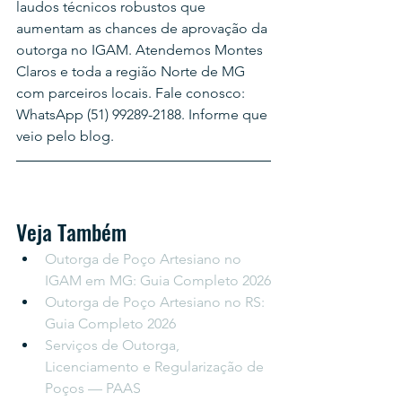
laudos técnicos robustos que 
aumentam as chances de aprovação da 
outorga no IGAM. Atendemos Montes 
Claros e toda a região Norte de MG 
com parceiros locais. Fale conosco: 
WhatsApp (51) 99289-2188. Informe que 
veio pelo blog.
Veja Também
Outorga de Poço Artesiano no 
IGAM em MG: Guia Completo 2026
Outorga de Poço Artesiano no RS: 
Guia Completo 2026
Serviços de Outorga, 
Licenciamento e Regularização de 
Poços — PAAS