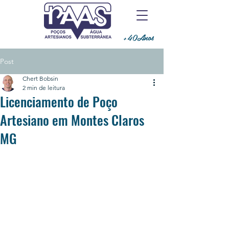
+40Anos
Post
Chert Bobsin
2 min de leitura
Licenciamento de Poço
Artesiano em Montes Claros
MG