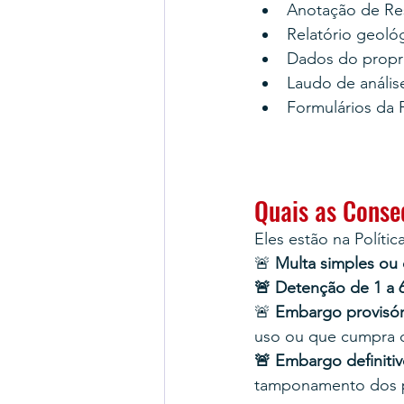
Anotação de Res
Relatório geoló
Dados do propri
Laudo de anális
Formulários da
Quais as Conse
Eles estão na Polític
🚨 
Multa simples ou d
🚨 Detenção de 1 a 
🚨 
Embargo provisór
uso ou que cumpra 
🚨 Embargo definiti
tamponamento dos 