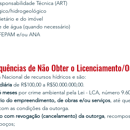
ponsabilidade Técnica (ART)
gico/hidrogeológico
etário e do imóvel
e de água (quando necessário)
 FEPAM e/ou ANA
quências de Não Obter o Licenciamento/
a Nacional de recursos hídricos e são:
iária 
de R$100,00 a R$50.000.000,00.
6 meses 
por crime ambiental pela Lei - LCA, número 9.6
io do empreendimento, de obras e/ou serviços
, até qu
com as condições da outorga.
vo
com revogação (cancelamento) da outorga
, recompos
poços;