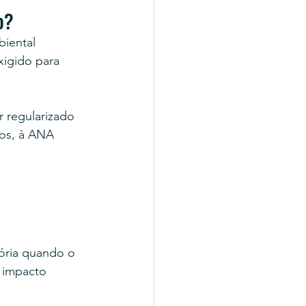
o?
iental 
xigido para 
r regularizado 
os, à ANA 
tória quando o 
 impacto 