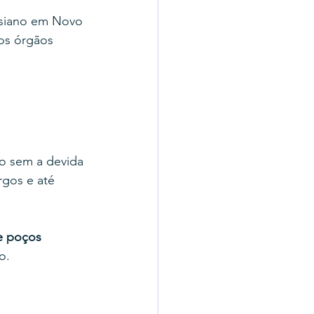
esiano em Novo 
os órgãos 
o sem a devida 
rgos e até 
de poços 
o.