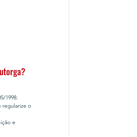
Outorga?
05/1998.
e regularize o 
ição e 