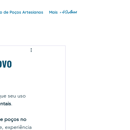
+40Anos
 de Poços Artesianos
Mais
ovo
 
que seu uso 
ntais
.
de poços no 
 experiência 