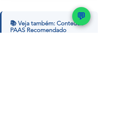
💬
📚 Veja também: Conteúdo
PAAS Recomendado
→ Quanto custa um poço
artesiano? Preço completo
→ Como realizar a outorga do meu
poço
→ Qual é a profundidade ideal de
um poço
→ Poço artesiano é crime? A
verdade
Quer um orçamento ou tirar dúvidas
com nosso geólogo?