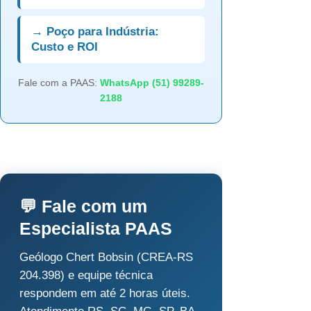
→ Poço para Indústria:
Custo e ROI
Fale com a PAAS:
WhatsApp (51) 99289-
2188
💬 Fale com um
Especialista PAAS
Geólogo Chert Bobsin (CREA-RS
204.398) e equipe técnica
respondem em até 2 horas úteis.