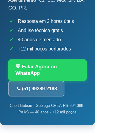
Atendimento RS, SC, MG, SP, BA,
GO, PR.
✓
Resposta em 2 horas úteis
✓
Análise técnica grátis
✓
40 anos de mercado
✓
+12 mil poços perfurados
💬 Falar Agora no
WhatsApp
📞 (51) 99289-2188
Chert Bobsin · Geólogo CREA-RS 204.398 ·
PAAS — 40 anos · +12 mil poços