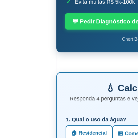
✓
Evita multas R$ 5k-100k
💬 Pedir Diagnóstico d
Chert B
💧 Cal
Responda 4 perguntas e ve
1. Qual o uso da água?
🏠 Residencial
🏪 Come