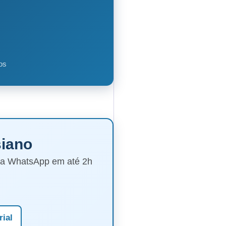
os
siano
via WhatsApp em até 2h
rial