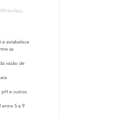
o WhatsApp
.
e estabelece 
tre as 
da vazão de 
ara 
 pH e outros 
entre 5 e 9