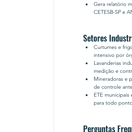
Gera relatório
CETESB-SP e A
Setores Indust
Curtumes e frigo
intensivo por ó
Lavanderias indu
medição e contr
Mineradoras e p
de controle ante
ETE municipais 
para todo pont
Perguntas Freq