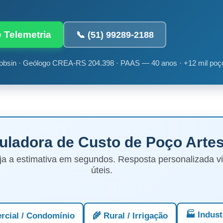
e Telemetria
📞 (51) 99289-2188
obsin · Geólogo CREA-RS 204.398 · PAAS — 40 anos · +12 mil poç
culadora de Custo de Poço Arte
ja a estimativa em segundos. Resposta personalizada 
úteis.
🏭 Indust
rcial / Condomínio
🌾 Rural / Irrigação