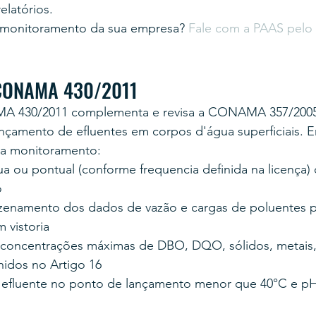
elatórios.
 o monitoramento da sua empresa? 
Fale com a PAAS pel
 CONAMA 430/2011
 430/2011 complementa e revisa a CONAMA 357/2005 
nçamento de efluentes em corpos d'água superficiais. En
ra monitoramento:
a ou pontual (conforme frequencia definida na licença) 
o
zenamento dos dados de vazão e cargas de poluentes p
 vistoria
 concentrações máximas de DBO, DQO, sólidos, metais,
nidos no Artigo 16
efluente no ponto de lançamento menor que 40°C e pH 