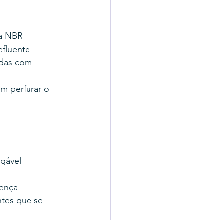
la NBR 
efluente
adas com 
m perfurar o 
egável
cença
ntes que se 