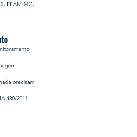
-RS, FEAM-MG, 
nto
onitoramento 
 exigem 
nada precisam 
MA 430/2011 