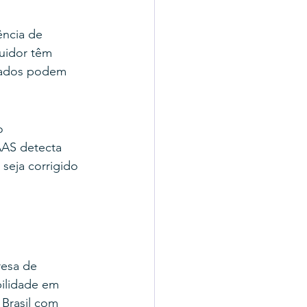
ncia de 
uidor têm 
tados podem 
o 
AS detecta 
seja corrigido 
esa de 
bilidade em 
Brasil com 