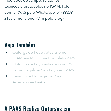
medições de campo, relatórios 
técnicos e protocolos no IGAM. Fale 
com a PAAS pelo WhatsApp (51) 99289-
2188 e mencione '(Vim pelo blog)'.
Veja Também
Outorga de Poço Artesiano no 
IGAM em MG: Guia Completo 2026
Outorga de Poço Artesiano no RS: 
Como Legalizar Seu Poço em 2026
Serviço de Outorga de Poço 
Artesiano — PAAS
A PAAS Realiza Outorgas em 