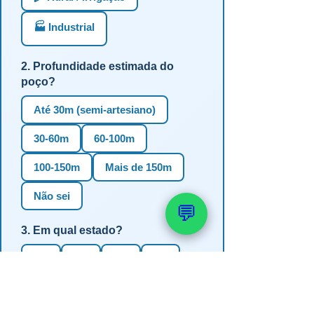
🏭 Industrial
2. Profundidade estimada do
poço?
Até 30m (semi-artesiano)
30-60m
60-100m
100-150m
Mais de 150m
Não sei
💬
3. Em qual estado?
RS
SC
PR
SP
MG
BA
GO
MS