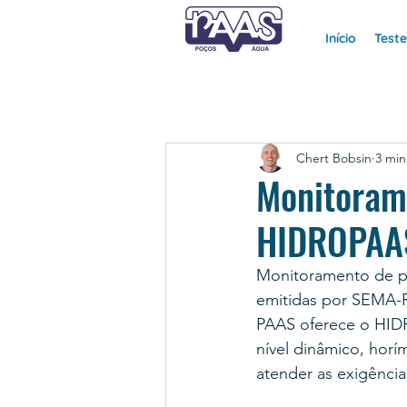
Início
Test
Chert Bobsin
3 min
Monitorame
HIDROPAAS
Monitoramento de poç
emitidas por SEMA-
PAAS oferece o HIDR
nível dinâmico, hor
atender as exigência