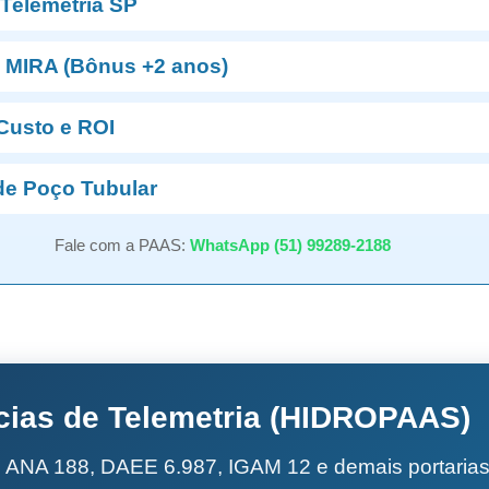
 Telemetria SP
+ MIRA (Bônus +2 anos)
Custo e ROI
de Poço Tubular
Fale com a PAAS:
WhatsApp (51) 99289-2188
cias de Telemetria (HIDROPAAS)
e ANA 188, DAEE 6.987, IGAM 12 e demais portarias