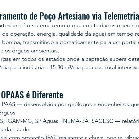
ramento de Poço Artesiano via Telemetri
rtesiano é o sistema remoto que coleta dados operacion
s de operação, energia, qualidade da água) em tempo re
e bomba, transmitindo automaticamente para um portal o
pelos órgãos ambientais.
orgas em todos os estados onde a captação supera dete
ia para indústria e 15-30 m³/dia para uso rural intensivo
ROPAAS é Diferente
% PAAS — desenvolvida por geólogos e engenheiros qu
órgãos
, IGAM-MG, SP Águas, INEMA-BA, SAGESC — relatóri
cada estado
ial com proteção IP67 (resistente a chuva, poeira, vibra