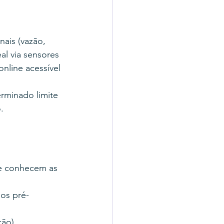
a
ais (vazão, 
al via sensores 
nline acessível 
rminado limite 
.
e conhecem as 
os pré-
ção)