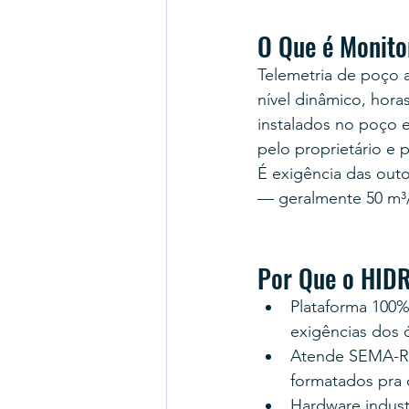
O Que é Monito
Telemetria de poço a
nível dinâmico, hora
instalados no poço 
pelo proprietário e 
É exigência das out
— geralmente 50 m³/d
Por Que o HID
Plataforma 100
exigências dos 
Atende SEMA-RS
formatados pra 
Hardware industr