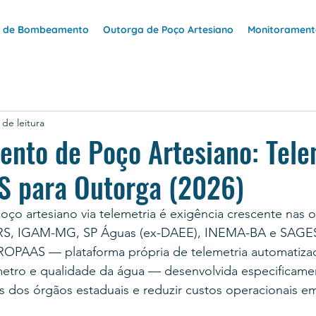
e de Bombeamento
Outorga de Poço Artesiano
Monitoramento
 de leitura
nto de Poço Artesiano: Tele
 para Outorga (2026)
o artesiano via telemetria é exigência crescente nas o
RS, IGAM-MG, SP Águas (ex-DAEE), INEMA-BA e SAGES
OPAAS — plataforma própria de telemetria automatizad
ímetro e qualidade da água — desenvolvida especificame
s dos órgãos estaduais e reduzir custos operacionais e