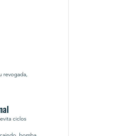
u revogada, 
nal
vita ciclos 
 caindo, bomba 