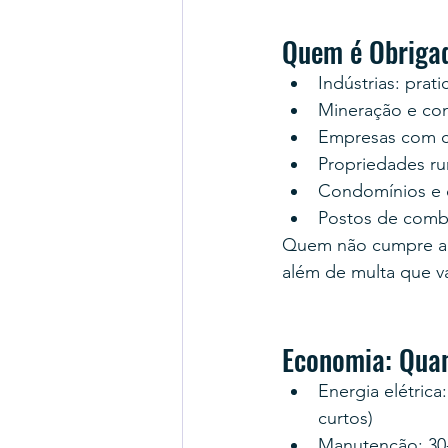
Quem é Obrigad
Indústrias: pra
Mineração e cons
Empresas com ca
Propriedades rur
Condomínios e 
Postos de combu
Quem não cumpre a e
além de multa que var
Economia: Quan
Energia elétrica
curtos)
Manutenção: 30-