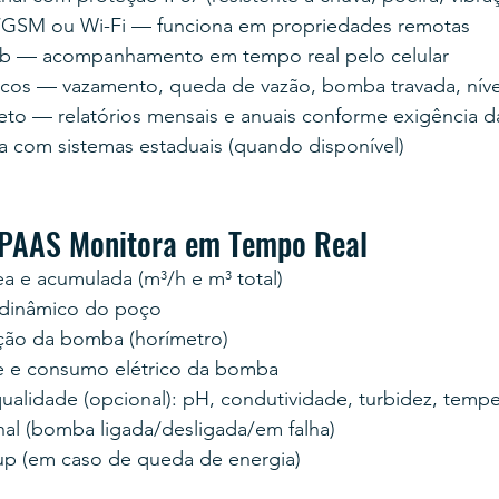
/GSM ou Wi-Fi — funciona em propriedades remotas
eb — acompanhamento em tempo real pelo celular
icos — vazamento, queda de vazão, bomba travada, nível
eto — relatórios mensais e anuais conforme exigência d
ta com sistemas estaduais (quando disponível)
PAAS Monitora em Tempo Real
ea e acumulada (m³/h e m³ total)
e dinâmico do poço
ção da bomba (horímetro)
e e consumo elétrico da bomba
ualidade (opcional): pH, condutividade, turbidez, tempe
nal (bomba ligada/desligada/em falha)
up (em caso de queda de energia)