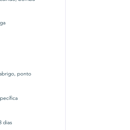
rga
 abrigo, ponto 
ecífica 
 dias 