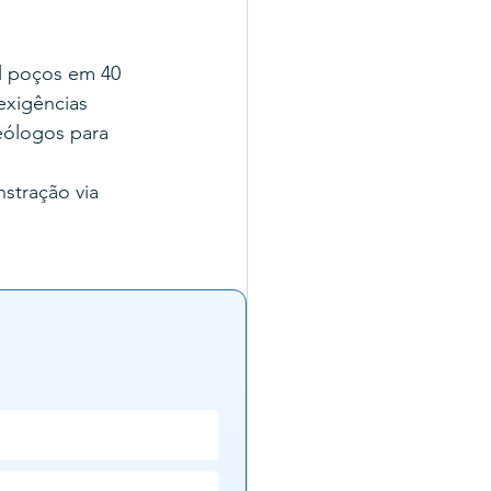
l poços em 40 
exigências 
eólogos para 
stração via 