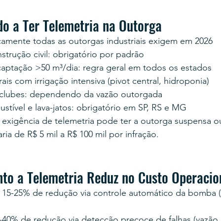
o a Ter Telemetria na Outorga
ticamente todas as outorgas industriais exigem em 2026
trução civil: obrigatório por padrão
ptação >50 m³/dia: regra geral em todos os estados
ais com irrigação intensiva (pivot central, hidroponia)
clubes: dependendo da vazão outorgada
stível e lava-jatos: obrigatório em SP, RS e MG
xigência de telemetria pode ter a outorga suspensa o
ia de R$ 5 mil a R$ 100 mil por infração.
to a Telemetria Reduz no Custo Operacio
: 15-25% de redução via controle automático da bomba (e
40% de redução via detecção precoce de falhas (vazão