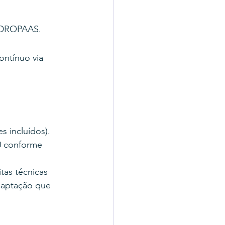
 HIDROPAAS.
ontínuo via 
 incluídos).
0 conforme 
as técnicas 
captação que 