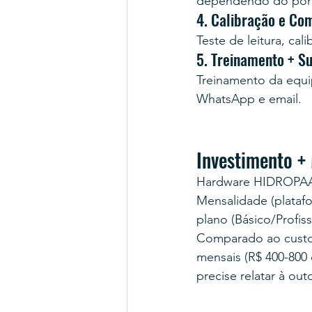
dependendo do por
4. Calibração e Co
Teste de leitura, ca
5. Treinamento + S
Treinamento da equip
WhatsApp e email.
Investimento +
Hardware HIDROPAAS:
Mensalidade (plataf
plano (Básico/Profissi
Comparado ao custo 
mensais (R$ 400-800
precise relatar à out