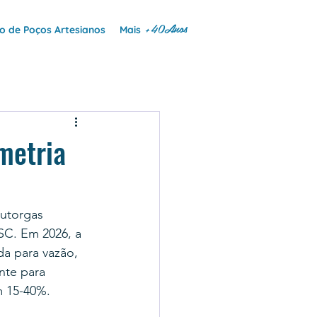
+40Anos
 de Poços Artesianos
Mais
metria
utorgas 
C. Em 2026, a 
a para vazão, 
nte para 
m 15-40%.