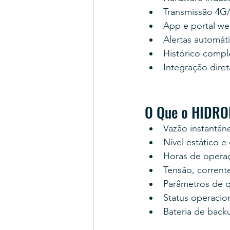
Transmissão 4G
App e portal w
Alertas automát
Histórico compl
Integração dire
O Que o HIDRO
Vazão instantân
Nível estático 
Horas de opera
Tensão, corrent
Parâmetros de q
Status operacio
Bateria de back