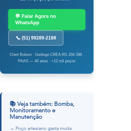
💬 Falar Agora no
WhatsApp
📞 (51) 99289-2188
Chert Bobsin · Geólogo CREA-RS 204.398 ·
PAAS — 40 anos · +12 mil poços
📚 Veja também: Bomba,
Monitoramento e
Manutenção
→ Poço artesiano gasta muita