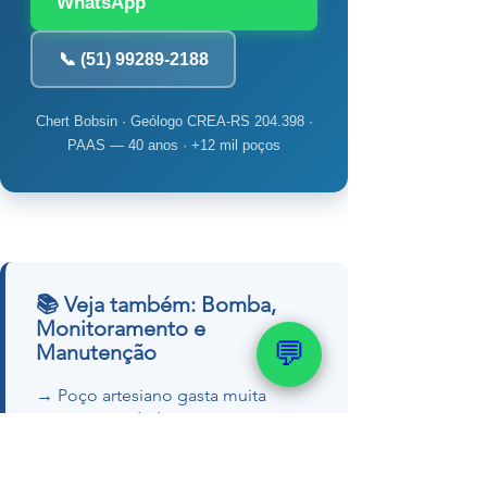
WhatsApp
📞 (51) 99289-2188
Chert Bobsin · Geólogo CREA-RS 204.398 ·
PAAS — 40 anos · +12 mil poços
📚 Veja também: Bomba,
Monitoramento e
💬
Manutenção
→ Poço artesiano gasta muita
energia? Verdade
→ Como fazer teste de
bombeamento