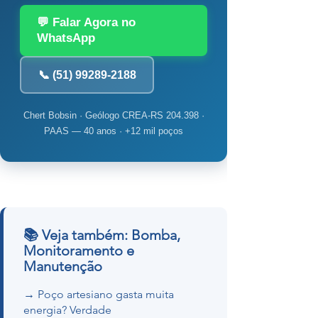
💬 Falar Agora no
WhatsApp
📞 (51) 99289-2188
Chert Bobsin · Geólogo CREA-RS 204.398 ·
PAAS — 40 anos · +12 mil poços
📚 Veja também: Bomba,
Monitoramento e
Manutenção
→ Poço artesiano gasta muita
energia? Verdade