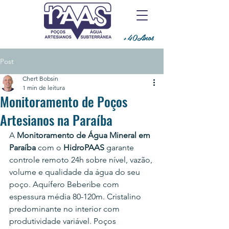
+40Anos
Post
Chert Bobsin
1 min de leitura
Monitoramento de Poços
Artesianos na Paraíba
A 
Monitoramento de Água Mineral em 
Paraíba
 com o 
HidroPAAS
 garante 
controle remoto 24h sobre nível, vazão, 
volume e qualidade da água do seu 
poço. 
Aquífero Beberibe com 
espessura média 80-120m. Cristalino 
predominante no interior com 
produtividade variável. Poços 