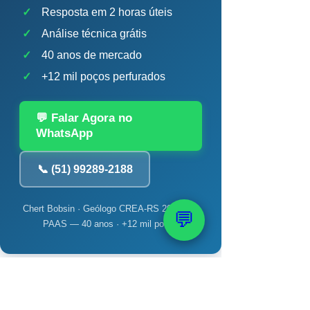
✓
Resposta em 2 horas úteis
✓
Análise técnica grátis
✓
40 anos de mercado
✓
+12 mil poços perfurados
💬 Falar Agora no
WhatsApp
📞 (51) 99289-2188
Chert Bobsin · Geólogo CREA-RS 204.398 ·
💬
PAAS — 40 anos · +12 mil poços