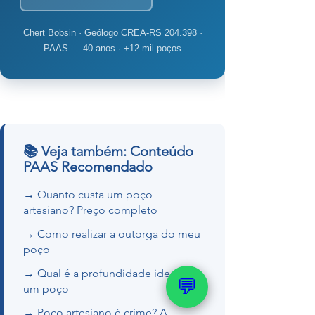
Chert Bobsin · Geólogo CREA-RS 204.398 ·
PAAS — 40 anos · +12 mil poços
📚 Veja também: Conteúdo
PAAS Recomendado
→ Quanto custa um poço
artesiano? Preço completo
→ Como realizar a outorga do meu
poço
→ Qual é a profundidade ideal de
💬
um poço
→ Poço artesiano é crime? A