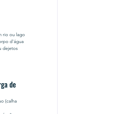
 rio ou lago
corpo d'água
 dejetos 
ga de 
o (calha 