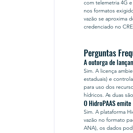
com telemetria 4G e 
nos formatos exigido
vazão se aproxima d
credenciado no CRE
Perguntas Freq
A outorga de lança
Sim. A licença ambie
estaduais) e control
para uso dos recurso
hídricos. As duas sã
O HidroPAAS emite 
Sim. A plataforma H
vazão no formato pa
ANA), os dados pode