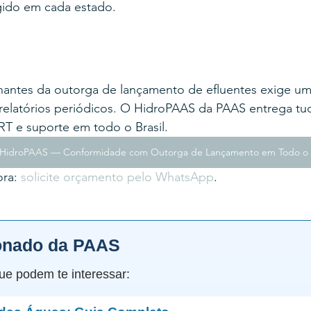
gido em cada estado.
nantes da outorga de lançamento de efluentes exige um
 relatórios periódicos. O HidroPAAS da PAAS entrega tu
ART e suporte em todo o Brasil.
HidroPAAS — Conformidade com Outorga de Lançamento em Todo o B
ra: 
solicite orçamento pelo WhatsApp
.
onado da PAAS
ue podem te interessar: