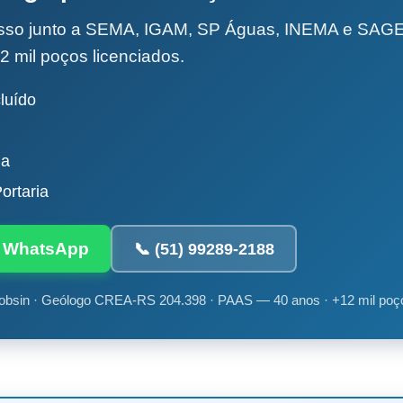
esso junto a SEMA, IGAM, SP Águas, INEMA e SA
2 mil poços licenciados.
luído
da
ortaria
ia WhatsApp
📞 (51) 99289-2188
obsin · Geólogo CREA-RS 204.398 · PAAS — 40 anos · +12 mil poç