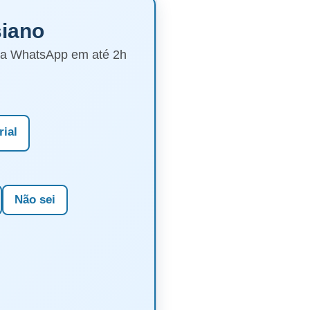
siano
via WhatsApp em até 2h
rial
Não sei