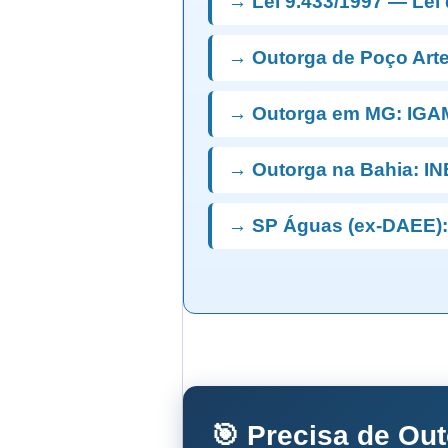
→ Lei 9.433/1997 — Lei
→ Outorga de Poço Art
→ Outorga em MG: IGA
→ Outorga na Bahia: I
→ SP Águas (ex-DAEE):
🎯 Precisa de Ou