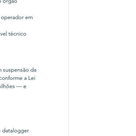
o órgão 
o operador em 
vel técnico
m suspensão da 
conforme a Lei 
milhões — e 
 datalogger 