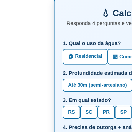
💧 Cal
Responda 4 perguntas e ve
1. Qual o uso da água?
🏠 Residencial
🏪 Come
2. Profundidade estimada 
Até 30m (semi-artesiano)
3. Em qual estado?
RS
SC
PR
SP
4. Precisa de outorga + aná