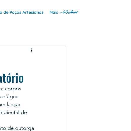
+40Anos
 de Poços Artesianos
Mais
tório
ra corpos 
s d'água 
am lançar 
ambiental de 
nto de outorga 