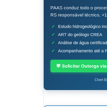
PAAS conduz todo o proc
RS responsável técnico, +1
✓
Estudo hidrogeológico inc
✓
ART do geólogo CREA
✓
Análise de água certifica
✓
Acompanhamento até a P
💬 Solicitar Outorga v
Chert B