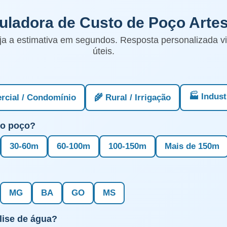
culadora de Custo de Poço Arte
ja a estimativa em segundos. Resposta personalizada 
úteis.
🏭 Indust
rcial / Condomínio
🌾 Rural / Irrigação
do poço?
30-60m
60-100m
100-150m
Mais de 150m
MG
BA
GO
MS
lise de água?