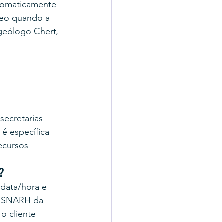
utomaticamente 
neo quando a 
geólogo Chert, 
ecretarias 
é específica 
ecursos 
e?
data/hora e 
o SNARH da 
o cliente 