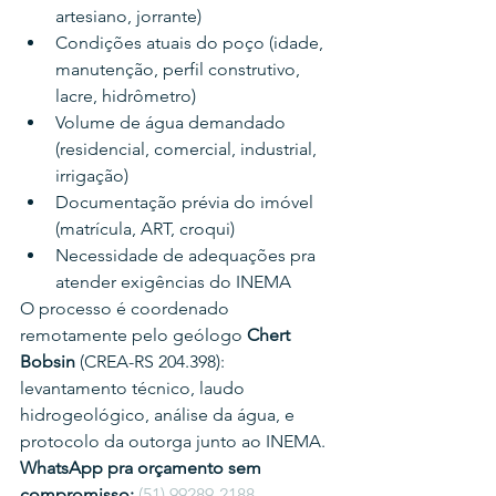
artesiano, jorrante)
Condições atuais do poço (idade, 
manutenção, perfil construtivo, 
lacre, hidrômetro)
Volume de água demandado 
(residencial, comercial, industrial, 
irrigação)
Documentação prévia do imóvel 
(matrícula, ART, croqui)
Necessidade de adequações pra 
atender exigências do INEMA
O processo é coordenado 
remotamente pelo geólogo 
Chert 
Bobsin
 (CREA-RS 204.398): 
levantamento técnico, laudo 
hidrogeológico, análise da água, e 
protocolo da outorga junto ao INEMA.
WhatsApp pra orçamento sem 
compromisso:
(51) 99289-2188
.