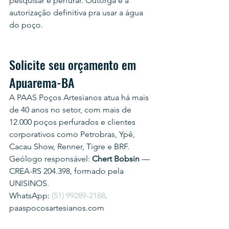
pesquisar e perfurar. Outorga é a 
autorização definitiva pra usar a água 
do poço.
Solicite seu orçamento em 
Apuarema-BA
A PAAS Poços Artesianos atua há mais 
de 40 anos no setor, com mais de 
12.000 poços perfurados e clientes 
corporativos como Petrobras, Ypê, 
Cacau Show, Renner, Tigre e BRF.
Geólogo responsável: 
Chert Bobsin
 — 
CREA-RS 204.398, formado pela 
UNISINOS.
WhatsApp: 
(51) 99289-2188
.
paaspocosartesianos.com