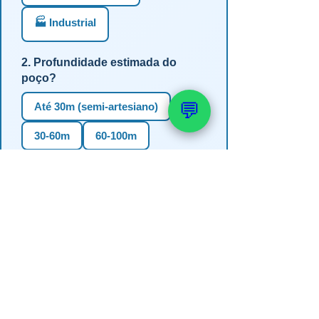
🏭 Industrial
2. Profundidade estimada do
poço?
💬
Até 30m (semi-artesiano)
30-60m
60-100m
100-150m
Mais de 150m
Não sei
3. Em qual estado?
RS
SC
PR
SP
MG
BA
GO
MS