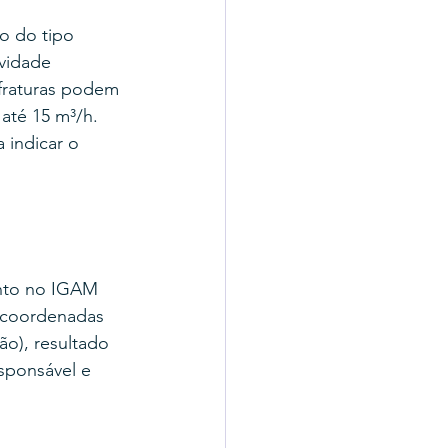
o do tipo 
vidade 
fraturas podem 
até 15 m³/h. 
 indicar o 
ento no IGAM 
, coordenadas 
ão), resultado 
ponsável e 