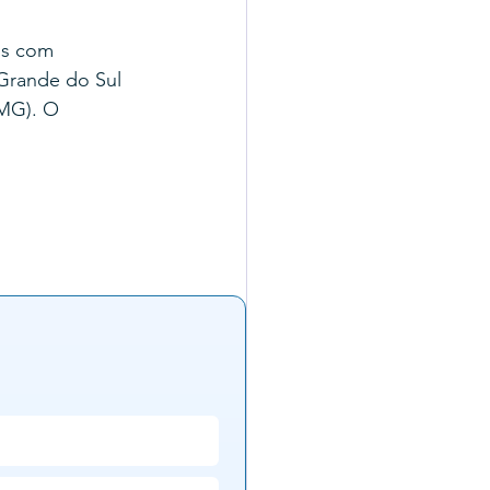
os com 
Grande do Sul 
MG). O 