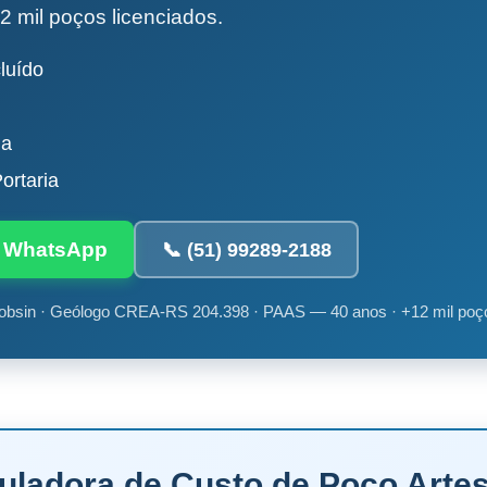
2 mil poços licenciados.
luído
da
ortaria
ia WhatsApp
📞 (51) 99289-2188
obsin · Geólogo CREA-RS 204.398 · PAAS — 40 anos · +12 mil poç
culadora de Custo de Poço Arte