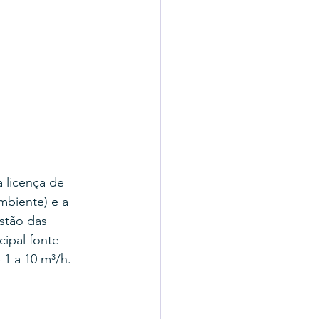
 licença de 
biente) e a 
stão das 
ipal fonte 
1 a 10 m³/h.