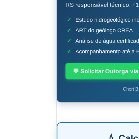
RS responsável técnico, +1
✓
Estudo hidrogeológico inc
✓
ART do geólogo CREA
✓
Análise de água certifica
✓
Acompanhamento até a P
💬 Solicitar Outorga v
Chert B
💧 Cal