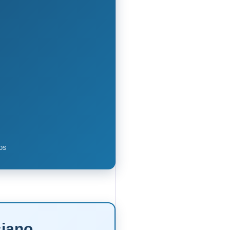
os
siano