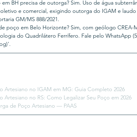
em BH precisa de outorga? Sim. Uso de água subterrâ
oletivo e comercial, exigindo outorga do IGAM e laudo
ortaria GM/MS 888/2021.
 de poço em Belo Horizonte? Sim, com geólogo CREA-
logia do Quadrilátero Ferrífero. Fale pelo WhatsApp (5
og)'.
o Artesiano no IGAM em MG: Guia Completo 2026
o Artesiano no RS: Como Legalizar Seu Poço em 2026
orga de Poço Artesiano — PAAS