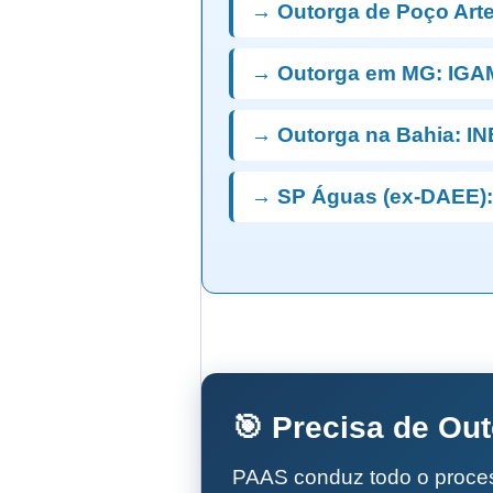
→ Outorga de Poço Art
→ Outorga em MG: IGA
→ Outorga na Bahia: I
→ SP Águas (ex-DAEE):
🎯 Precisa de Ou
PAAS conduz todo o proc