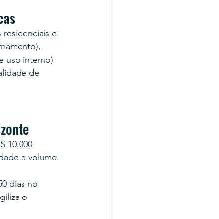
cas
residenciais e 
riamento), 
e uso interno) 
alidade de 
izonte
$ 10.000 
idade e volume 
0 dias no 
iliza o 