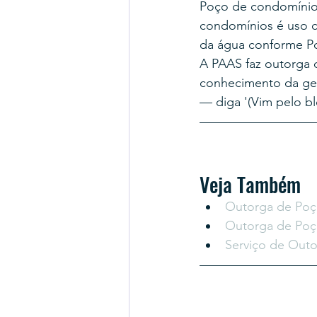
Poço de condomínio 
condomínios é uso c
da água conforme P
A PAAS faz outorga
conhecimento da geo
— diga '(Vim pelo bl
Veja Também
Outorga de Poç
Outorga de Poç
Serviço de Out