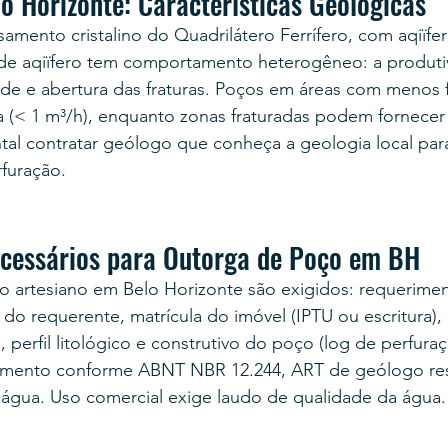
o Horizonte: Características Geológicas
mento cristalino do Quadrilátero Ferrífero, com aqiïfer
o de aqiïfero tem comportamento heterogêneo: a produti
e e abertura das fraturas. Poços em áreas com menos 
a (< 1 m³/h), enquanto zonas fraturadas podem fornecer 
tal contratar geólogo que conheça a geologia local para
furação.
cessários para Outorga de Poço em BH
o artesiano em Belo Horizonte são exigidos: requerim
do requerente, matrícula do imóvel (IPTU ou escritura)
 perfil litológico e construtivo do poço (log de perfuraç
mento conforme ABNT NBR 12.244, ART de geólogo res
 água. Uso comercial exige laudo de qualidade da água.