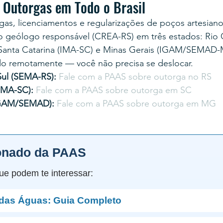
 Outorgas em Todo o Brasil
gas, licenciamentos e regularizações de poços artesian
geólogo responsável (CREA-RS) em três estados: Rio 
anta Catarina (IMA-SC) e Minas Gerais (IGAM/SEMAD-
o remotamente — você não precisa se deslocar.
ul (SEMA-RS): 
Fale com a PAAS sobre outorga no RS
IMA-SC): 
Fale com a PAAS sobre outorga em SC
IGAM/SEMAD): 
Fale com a PAAS sobre outorga em MG
onado da PAAS
ue podem te interessar:
 das Águas: Guia Completo