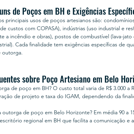
ns de Poços em BH e Exigências Específi
s principais usos de poços artesianos são: condomínios 
de custos com COPASA), indústrias (uso industrial e resf
e a incêndio e obras), postos de combustível (lava-jato 
strial). Cada finalidade tem exigências específicas de qu
 outorga.
uentes sobre Poço Artesiano em Belo Hor
rga de poço em BH? O custo total varia de R$ 3.000 a R
oração de projeto e taxa do IGAM, dependendo da final
 outorga de poço em Belo Horizonte? Em média 90 a 15
ritório regional em BH que facilita a comunicação e ag