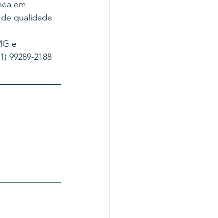
nea em 
 de qualidade 
MG e 
1) 99289-2188 