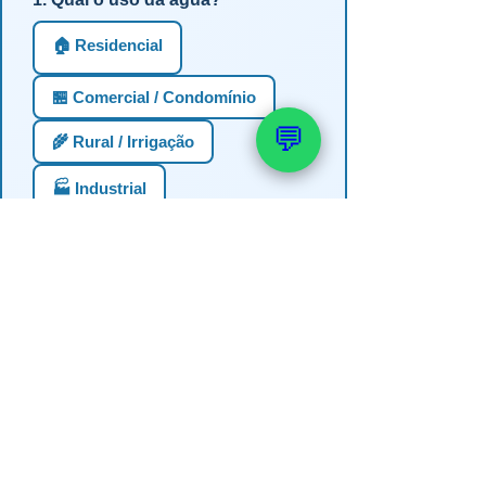
🏠 Residencial
🏪 Comercial / Condomínio
💬
🌾 Rural / Irrigação
🏭 Industrial
2. Profundidade estimada do
poço?
Até 30m (semi-artesiano)
30-60m
60-100m
100-150m
Mais de 150m
Não sei