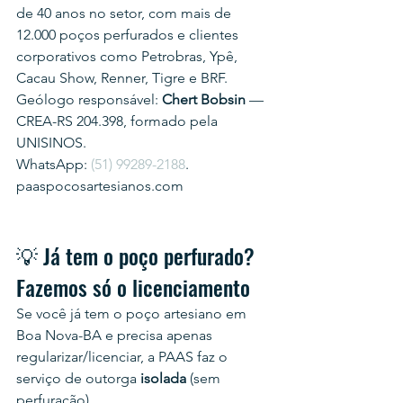
de 40 anos no setor, com mais de 
12.000 poços perfurados e clientes 
corporativos como Petrobras, Ypê, 
Cacau Show, Renner, Tigre e BRF.
Geólogo responsável: 
Chert Bobsin
 — 
CREA-RS 204.398, formado pela 
UNISINOS.
WhatsApp: 
(51) 99289-2188
.
paaspocosartesianos.com
💡 Já tem o poço perfurado? 
Fazemos só o licenciamento
Se você já tem o poço artesiano em 
Boa Nova-BA e precisa apenas 
regularizar/licenciar, a PAAS faz o 
serviço de outorga 
isolada
 (sem 
perfuração).