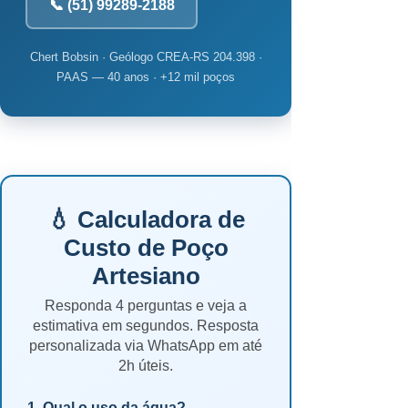
📞 (51) 99289-2188
Chert Bobsin · Geólogo CREA-RS 204.398 ·
PAAS — 40 anos · +12 mil poços
💧 Calculadora de
Custo de Poço
Artesiano
Responda 4 perguntas e veja a
estimativa em segundos. Resposta
personalizada via WhatsApp em até
2h úteis.
1. Qual o uso da água?