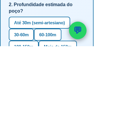
2. Profundidade estimada do
poço?
Até 30m (semi-artesiano)
💬
30-60m
60-100m
100-150m
Mais de 150m
Não sei
3. Em qual estado?
RS
SC
PR
SP
MG
BA
GO
MS
4. Precisa de outorga + análise de
água?
✅ Sim (recomendado)