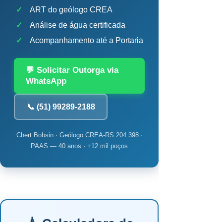
✓
ART do geólogo CREA
✓
Análise de água certificada
✓
Acompanhamento até a Portaria
💬 Solicitar Outorga via
WhatsApp
📞 (51) 99289-2188
Chert Bobsin · Geólogo CREA-RS 204.398 ·
PAAS — 40 anos · +12 mil poços