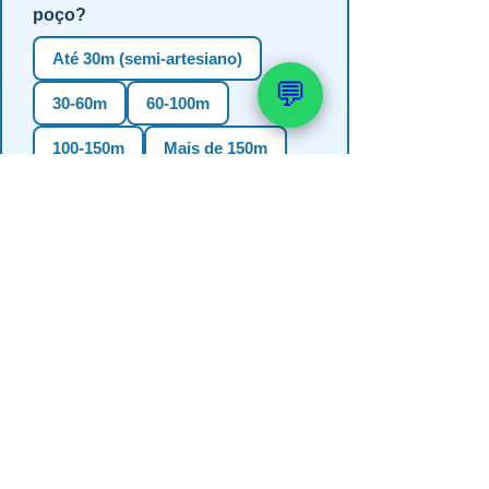
poço?
Até 30m (semi-artesiano)
💬
30-60m
60-100m
100-150m
Mais de 150m
Não sei
3. Em qual estado?
RS
SC
PR
SP
MG
BA
GO
MS
4. Precisa de outorga + análise de
água?
✅ Sim (recomendado)