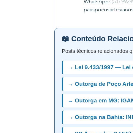
WhatsApp: 
(51) 9928
paaspocosartesiano
📖 Conteúdo Relaci
Posts técnicos relacionados q
→ Lei 9.433/1997 — Lei
→ Outorga de Poço Art
→ Outorga em MG: IGA
→ Outorga na Bahia: I