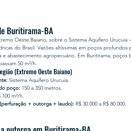
de Buritirama-BA
Extremo Oeste Baiano, sobre o Sistema Aquífero Urucuia
dricas do Brasil. Vazões altíssimas em poços profundos p
ria e abastecimento agropecuário. Em Buritirama, poços
passam 50 m³/h.
região (Extremo Oeste Baiano)
te:
 Sistema Aquífero Urucuia.
 do poço:
 150 a 350 metros.
a 100 m³/h.
 (perfuração + outorga + laudo):
 R$ 30.000 a R$ 80.000.
 a outorga em Buritirama-BA