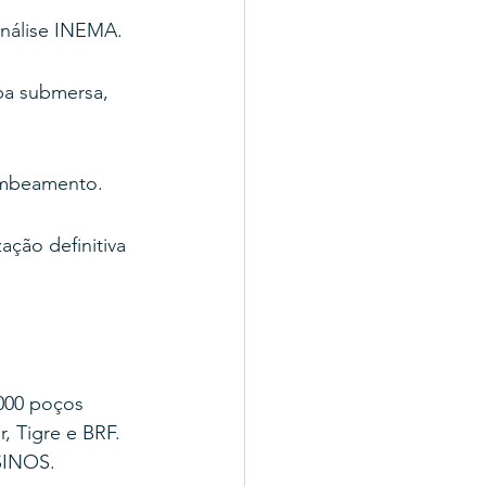
análise INEMA.
ba submersa, 
ombeamento.
ação definitiva 
000 poços 
, Tigre e BRF.
SINOS.