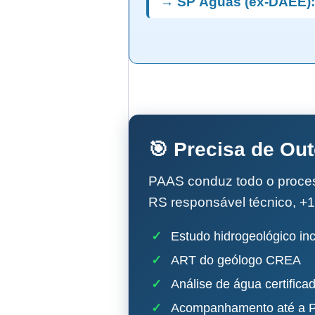
→ SP Águas (ex-DAEE):
🎯 Precisa de Ou
PAAS conduz todo o proc
RS responsável técnico, +1
✓
Estudo hidrogeológico inc
✓
ART do geólogo CREA
✓
Análise de água certifica
✓
Acompanhamento até a P