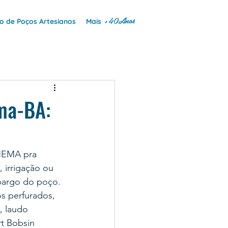
+40Anos
 de Poços Artesianos
Mais
ama-BA:
INEMA pra 
 irrigação ou 
mbargo do poço.
s perfurados, 
 laudo 
t Bobsin 