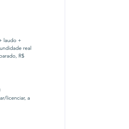
+ laudo + 
undidade real 
parado, R$ 
o
/licenciar, a 