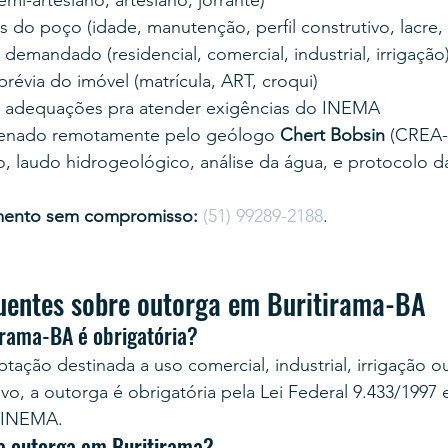
mi-artesiano, artesiano, jorrante)
 do poço (idade, manutenção, perfil construtivo, lacre,
emandado (residencial, comercial, industrial, irrigação
évia do imóvel (matrícula, ART, croqui)
 adequações pra atender exigências do INEMA
enado remotamente pelo geólogo 
Chert Bobsin
 (CREA-
, laudo hidrogeológico, análise da água, e protocolo d
mento sem compromisso:
(51) 99289-2188
.
uentes sobre outorga em Buritirama-BA
irama-BA é obrigatória?
tação destinada a uso comercial, industrial, irrigação o
vo, a outorga é obrigatória pela Lei Federal 9.433/1997 
 INEMA.
a outorga em Buritirama?