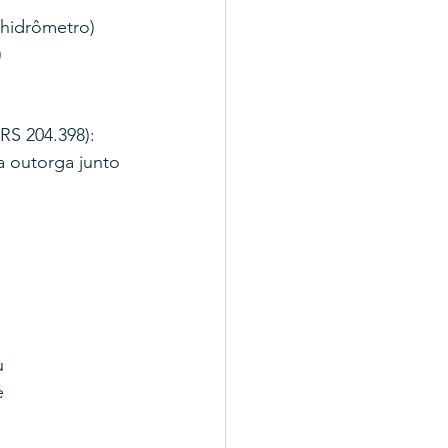
 hidrômetro)
)
RS 204.398): 
a outorga junto 
u 
e 