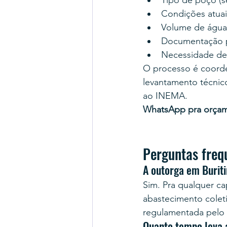
Tipo de poço (se
Condições atuais
Volume de água d
Documentação pr
Necessidade de
O processo é coord
levantamento técnico
ao INEMA.
WhatsApp pra orça
Perguntas freq
A outorga em Burit
Sim. Pra qualquer cap
abastecimento coleti
regulamentada pelo
Quanto tempo leva 