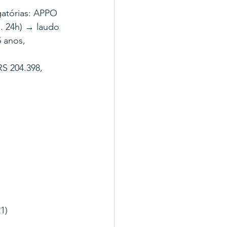
atórias: APPO 
. 24h) → laudo 
 anos, 
S 204.398, 
1)