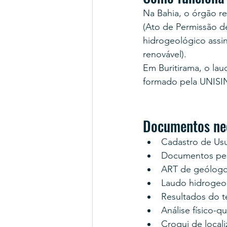
Na Bahia, o órgão r
(Ato de Permissão d
hidrogeológico assi
renovável).
Em Buritirama, o la
formado pela UNISI
Documentos nec
Cadastro de Us
Documentos pess
ART de geólogo
Laudo hidrogeo
Resultados do 
Análise físico-q
Croqui de locali