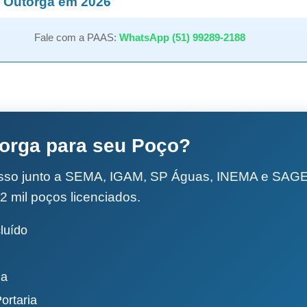
 Outorga em 2026
Fale com a PAAS:
WhatsApp (51) 99289-2188
torga para seu Poço?
esso junto a SEMA, IGAM, SP Águas, INEMA e SA
2 mil poços licenciados.
luído
da
ortaria