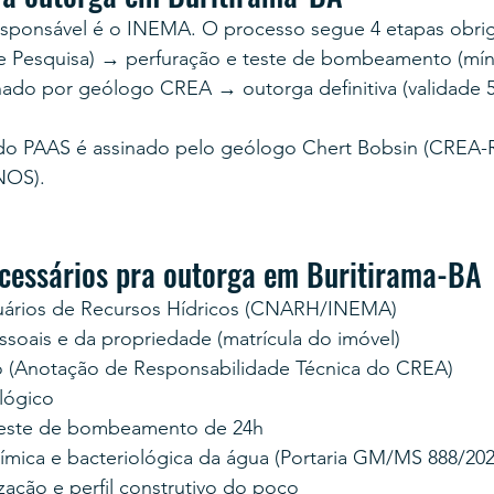
esponsável é o INEMA. O processo segue 4 etapas obrig
e Pesquisa) → perfuração e teste de bombeamento (mín
nado por geólogo CREA → outorga definitiva (validade 5
udo PAAS é assinado pelo geólogo Chert Bobsin (CREA-R
NOS).
essários pra outorga em Buritirama-BA
uários de Recursos Hídricos (CNARH/INEMA)
oais e da propriedade (matrícula do imóvel)
 (Anotação de Responsabilidade Técnica do CREA)
lógico
teste de bombeamento de 24h
uímica e bacteriológica da água (Portaria GM/MS 888/202
zação e perfil construtivo do poço