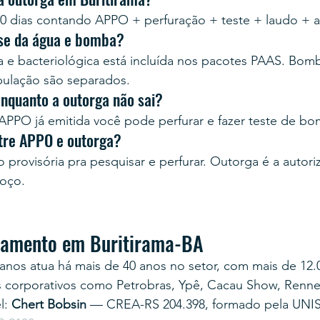
0 dias contando APPO + perfuração + teste + laudo + 
ise da água e bomba?
ca e bacteriológica está incluída nos pacotes PAAS. Bom
bulação são separados.
enquanto a outorga não sai?
PPO já emitida você pode perfurar e fazer teste de b
ntre APPO e outorga?
provisória pra pesquisar e perfurar. Outorga é a autoriz
poço.
rçamento em Buritirama-BA
anos atua há mais de 40 anos no setor, com mais de 12.
s corporativos como Petrobras, Ypê, Cacau Show, Renner
: 
Chert Bobsin
 — CREA-RS 204.398, formado pela UNI