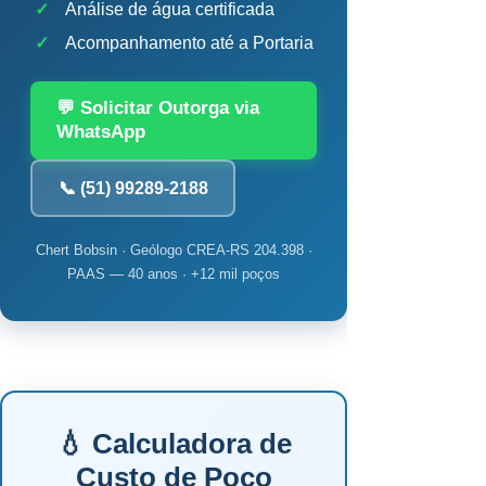
✓
Análise de água certificada
✓
Acompanhamento até a Portaria
💬 Solicitar Outorga via
WhatsApp
📞 (51) 99289-2188
Chert Bobsin · Geólogo CREA-RS 204.398 ·
PAAS — 40 anos · +12 mil poços
💧 Calculadora de
Custo de Poço