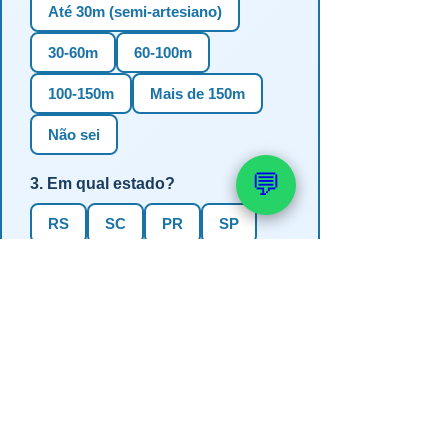
Até 30m (semi-artesiano)
30-60m
60-100m
100-150m
Mais de 150m
Não sei
💬
3. Em qual estado?
RS
SC
PR
SP
MG
BA
GO
MS
4. Precisa de outorga + análise de
água?
✅ Sim (recomendado)
Não, só perfuração