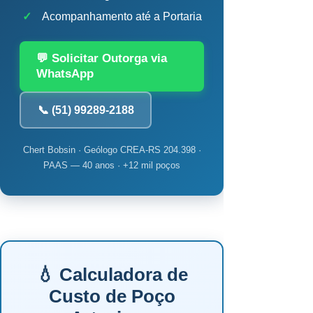
✓
Acompanhamento até a Portaria
💬 Solicitar Outorga via
WhatsApp
📞 (51) 99289-2188
Chert Bobsin · Geólogo CREA-RS 204.398 ·
PAAS — 40 anos · +12 mil poços
💧 Calculadora de
Custo de Poço