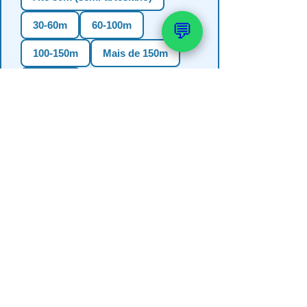
30-60m
60-100m
💬
100-150m
Mais de 150m
Não sei
3. Em qual estado?
RS
SC
PR
SP
MG
BA
GO
MS
4. Precisa de outorga + análise de
água?
✅ Sim (recomendado)
Não, só perfuração
Não sei se preciso