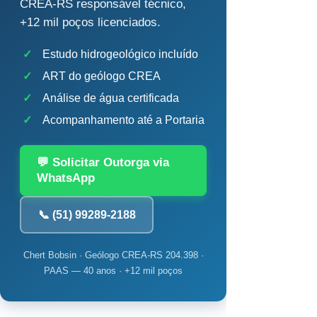
CREA-RS responsável técnico,
+12 mil poços licenciados.
✓
Estudo hidrogeológico incluído
✓
ART do geólogo CREA
✓
Análise de água certificada
✓
Acompanhamento até a Portaria
💬 Solicitar Outorga via
WhatsApp
📞 (51) 99289-2188
Chert Bobsin · Geólogo CREA-RS 204.398 ·
PAAS — 40 anos · +12 mil poços