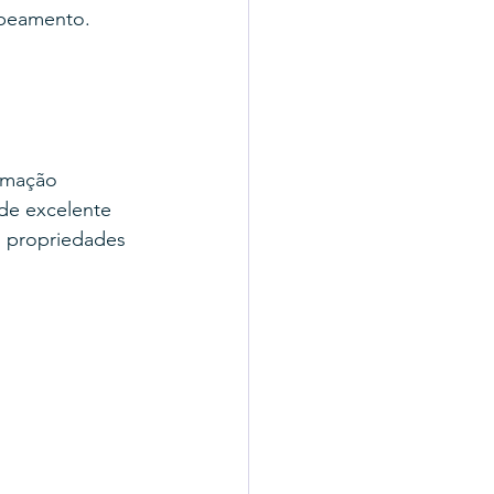
beamento. 
ormação 
de excelente 
m propriedades 