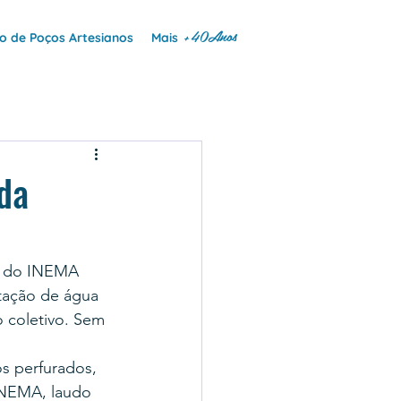
+40Anos
 de Poços Artesianos
Mais
da
ia do INEMA 
tação de água 
o coletivo. Sem 
s perfurados, 
INEMA, laudo 