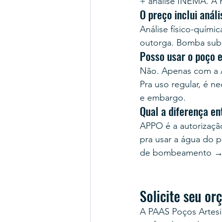
+ análise INEMA. A 
O preço inclui anál
Análise físico-químic
outorga. Bomba subm
Posso usar o poço 
Não. Apenas com a A
Pra uso regular, é ne
e embargo.
Qual a diferença e
APPO é a autorização 
pra usar a água do 
de bombeamento → 
Solicite seu o
A PAAS Poços Artesi