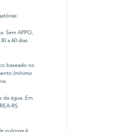
atórias:
isa. Sem APPO, 
30 a 60 dias 
co baseado no 
mento (mínimo 
va.
s da água. Em 
CREA-RS 
e outorga é 