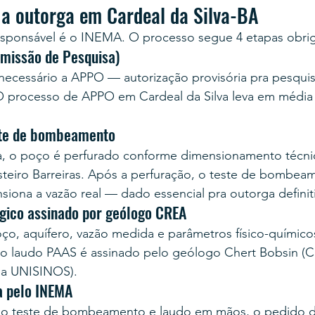
a outorga em Cardeal da Silva-BA
esponsável é o INEMA. O processo segue 4 etapas obrig
rmissão de Pesquisa)
é necessário a APPO — autorização provisória pra pesqu
. O processo de APPO em Cardeal da Silva leva em média 
ste de bombeamento
, o poço é perfurado conforme dimensionamento técni
steiro Barreiras. Após a perfuração, o teste de bombea
siona a vazão real — dado essencial pra outorga definiti
ógico assinado por geólogo CREA
ço, aquífero, vazão medida e parâmetros físico-químico
, o laudo PAAS é assinado pelo geólogo Chert Bobsin (
la UNISINOS).
va pelo INEMA
 teste de bombeamento e laudo em mãos, o pedido d