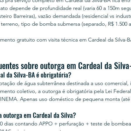
S pra serviço completo em Cardeal da Silva-BA fica entr
exato depende de profundidade real (varia 60 a 150m seg
eiro Barreiras), vazão demandada (residencial vs industri
o terreno, tipo de bomba submersa (separado, R$ 1.500 a
ento gratuito com visita técnica em Cardeal da Silva-B
uentes sobre outorga em Cardeal da Silv
l da Silva-BA é obrigatória?
ptação de água subterrânea destinada a uso comercial, in
imento coletivo, a outorga é obrigatória pela Lei Federal
INEMA. Apenas uso doméstico de pequena monta (até 5
a outorga em Cardeal da Silva?
80 dias contando APPO + perfuração + teste de bombe