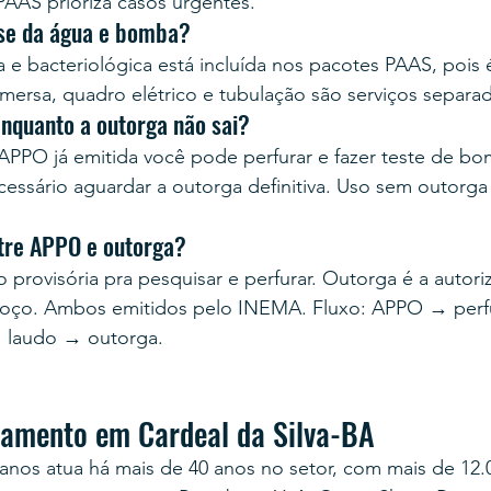
PAAS prioriza casos urgentes.
ise da água e bomba?
a e bacteriológica está incluída nos pacotes PAAS, pois 
ersa, quadro elétrico e tubulação são serviços separa
enquanto a outorga não sai?
PPO já emitida você pode perfurar e fazer teste de b
cessário aguardar a outorga definitiva. Uso sem outorga 
ntre APPO e outorga?
provisória pra pesquisar e perfurar. Outorga é a autoriz
poço. Ambos emitidos pelo INEMA. Fluxo: APPO → perf
laudo → outorga.
rçamento em Cardeal da Silva-BA
anos atua há mais de 40 anos no setor, com mais de 12.