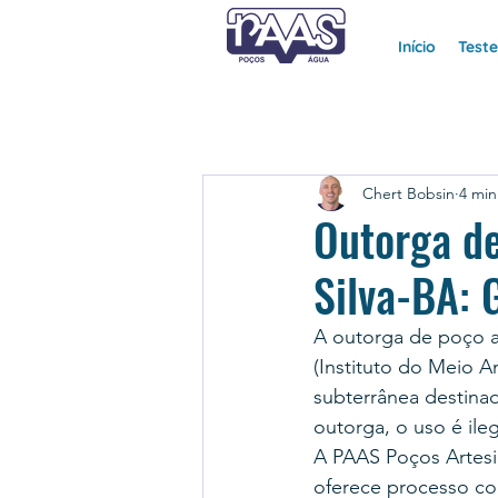
Início
Test
Chert Bobsin
4 min
Outorga de
Silva-BA: 
A outorga de poço a
(Instituto do Meio A
subterrânea destinad
outorga, o uso é ile
A PAAS Poços Artesi
oferece processo co