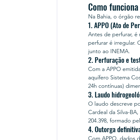
Como funciona 
Na Bahia, o órgão r
1. APPO (Ato de Pe
Antes de perfurar, 
perfurar é irregular
junto ao INEMA.
2. Perfuração e te
Com a APPO emitida
aquífero Sistema Co
24h contínuas) dimen
3. Laudo hidrogeol
O laudo descreve po
Cardeal da Silva-BA
204.398, formado pe
4. Outorga definiti
Com APPO, dados do