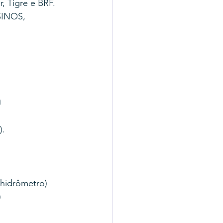
, Tigre e BRF.
SINOS, 
o
).
 hidrômetro)
)