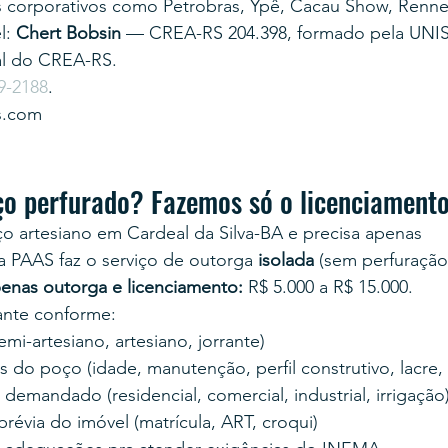
s corporativos como Petrobras, Ypê, Cacau Show, Renner
: 
Chert Bobsin
 — CREA-RS 204.398, formado pela UNI
al do CREA-RS.
9-2188
.
s.com
ço perfurado? Fazemos só o licenciament
o artesiano em Cardeal da Silva-BA e precisa apenas 
, a PAAS faz o serviço de outorga 
isolada
 (sem perfuração
enas outorga e licenciamento:
 R$ 5.000 a R$ 15.000.
tante conforme:
mi-artesiano, artesiano, jorrante)
 do poço (idade, manutenção, perfil construtivo, lacre,
emandado (residencial, comercial, industrial, irrigação
évia do imóvel (matrícula, ART, croqui)