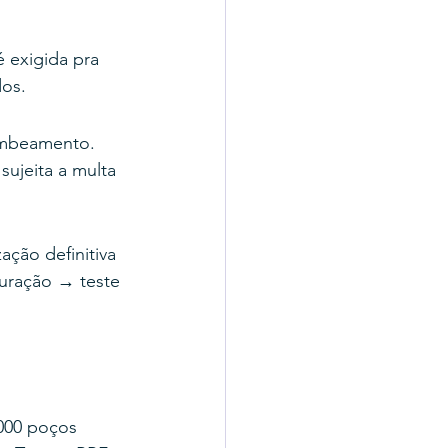
é exigida pra 
dos.
ombeamento. 
sujeita a multa 
ação definitiva 
uração → teste 
000 poços 