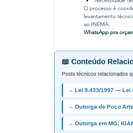
Necessidade de
O processo é coord
levantamento técnico
ao INEMA.
WhatsApp pra orça
📖 Conteúdo Relaci
Posts técnicos relacionados q
→ Lei 9.433/1997 — Lei
→ Outorga de Poço Art
→ Outorga em MG: IGA