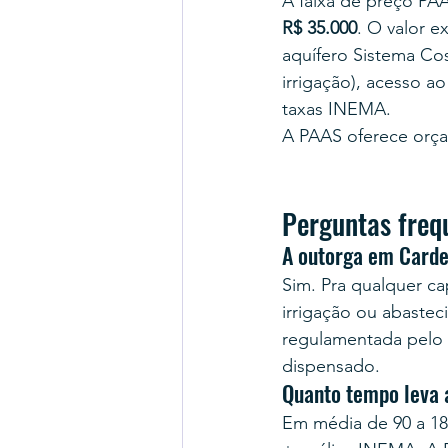
A faixa de preço PAA
R$ 35.000
. O valor 
aquífero Sistema Cost
irrigação), acesso a
taxas INEMA.
A PAAS oferece orçam
Perguntas freq
A outorga em Cardea
Sim. Pra qualquer ca
irrigação ou abastec
regulamentada pelo 
dispensado.
Quanto tempo leva 
Em média de 90 a 1