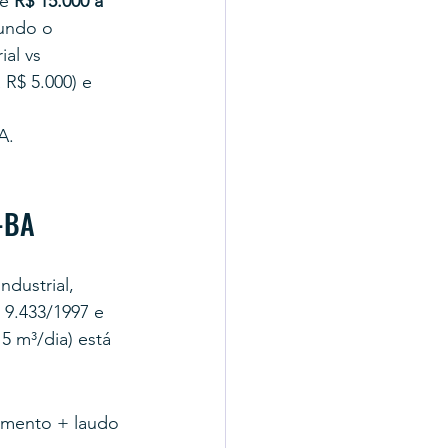
e 
R$ 15.000 a 
undo o 
al vs 
 R$ 5.000) e 
A.
a-BA
dustrial, 
 9.433/1997 e 
 m³/dia) está 
amento + laudo 