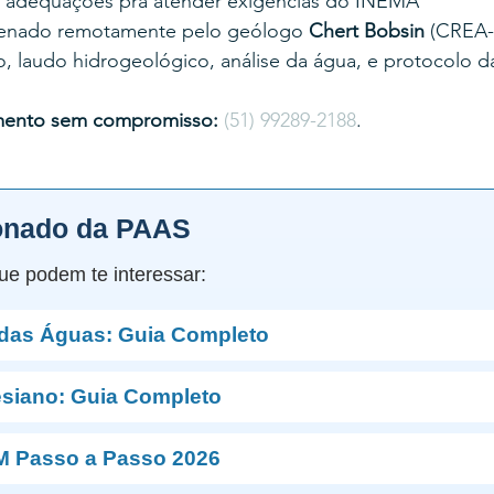
 adequações pra atender exigências do INEMA
enado remotamente pelo geólogo 
Chert Bobsin
 (CREA-
, laudo hidrogeológico, análise da água, e protocolo d
mento sem compromisso:
(51) 99289-2188
.
onado da PAAS
ue podem te interessar:
 das Águas: Guia Completo
esiano: Guia Completo
M Passo a Passo 2026