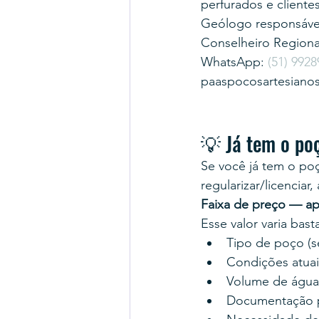
perfurados e cliente
Geólogo responsável
Conselheiro Region
WhatsApp: 
(51) 9928
paaspocosartesiano
💡 Já tem o po
Se você já tem o poç
regularizar/licenciar
Faixa de preço — ap
Esse valor varia bas
Tipo de poço (se
Condições atuais
Volume de água d
Documentação pr