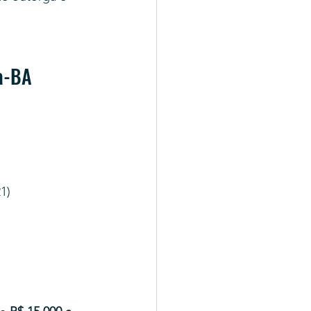
a-BA
1)