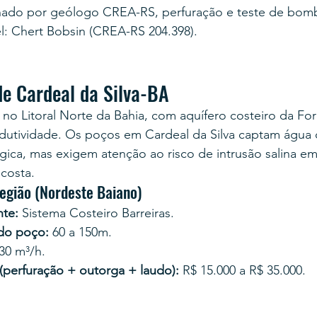
inado por geólogo CREA-RS, perfuração e teste de bom
: Chert Bobsin (CREA-RS 204.398).
de Cardeal da Silva-BA
á no Litoral Norte da Bahia, com aquífero costeiro da F
odutividade. Os poços em Cardeal da Silva captam água 
gica, mas exigem atenção ao risco de intrusão salina e
costa.
egião (Nordeste Baiano)
te:
 Sistema Costeiro Barreiras.
 do poço:
 60 a 150m.
 30 m³/h.
 (perfuração + outorga + laudo):
 R$ 15.000 a R$ 35.000.