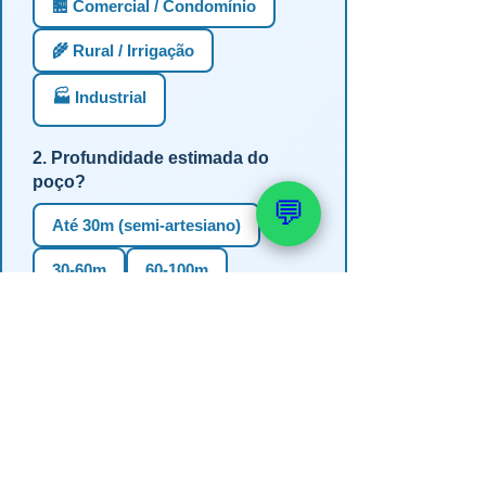
🏪 Comercial / Condomínio
🌾 Rural / Irrigação
🏭 Industrial
2. Profundidade estimada do
poço?
💬
Até 30m (semi-artesiano)
30-60m
60-100m
100-150m
Mais de 150m
Não sei
3. Em qual estado?
RS
SC
PR
SP