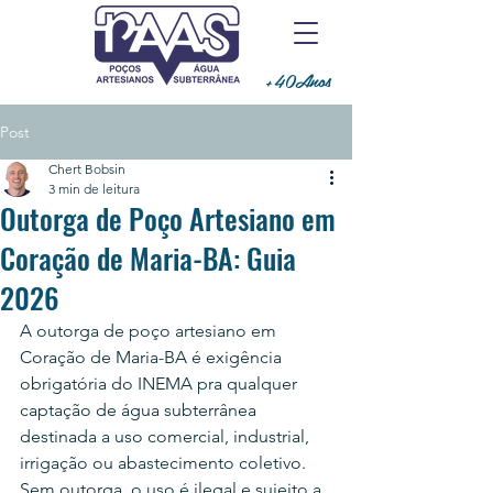
+40Anos
Post
Chert Bobsin
3 min de leitura
Outorga de Poço Artesiano em
Coração de Maria-BA: Guia
2026
A outorga de poço artesiano em 
Coração de Maria-BA é exigência 
obrigatória do INEMA pra qualquer 
captação de água subterrânea 
destinada a uso comercial, industrial, 
irrigação ou abastecimento coletivo. 
Sem outorga, o uso é ilegal e sujeito a 