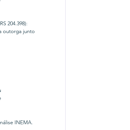
)
RS 204.398): 
a outorga junto 
u 
e 
análise INEMA.