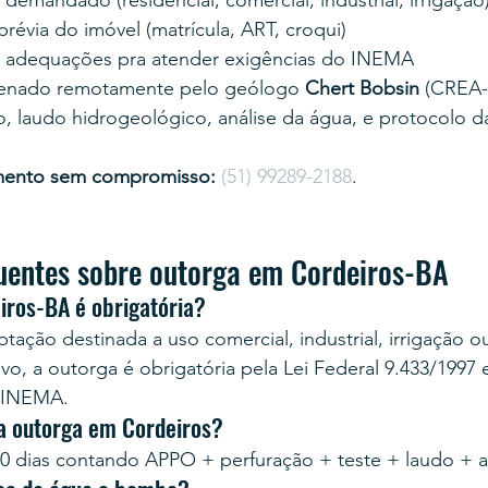
emandado (residencial, comercial, industrial, irrigação
évia do imóvel (matrícula, ART, croqui)
 adequações pra atender exigências do INEMA
enado remotamente pelo geólogo 
Chert Bobsin
 (CREA-
, laudo hidrogeológico, análise da água, e protocolo d
mento sem compromisso:
(51) 99289-2188
.
uentes sobre outorga em Cordeiros-BA
iros-BA é obrigatória?
tação destinada a uso comercial, industrial, irrigação o
vo, a outorga é obrigatória pela Lei Federal 9.433/1997 
 INEMA.
a outorga em Cordeiros?
0 dias contando APPO + perfuração + teste + laudo + 