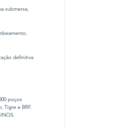
ba submersa, 
ombeamento. 
ação definitiva 
000 poços 
, Tigre e BRF.
SINOS.