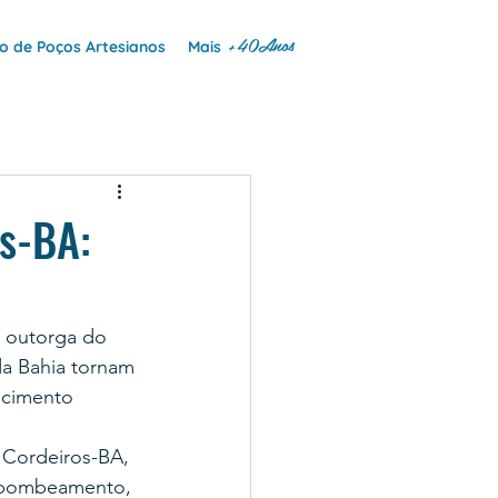
+40Anos
 de Poços Artesianos
Mais
s-BA:
 outorga do 
da Bahia tornam 
ecimento 
 Cordeiros-BA, 
 bombeamento, 