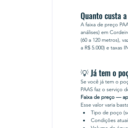
Quanto custa a
A faixa de preço PA
análises) em Cordeir
(60 a 120 metros), 
a R$ 5.000) e taxas 
💡 Já tem o po
Se você já tem o poç
PAAS faz o serviço d
Faixa de preço — ap
Esse valor varia bas
Tipo de poço (se
Condições atuais