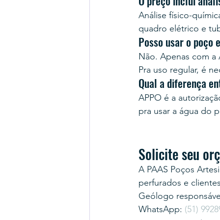
O preço inclui anál
Análise físico-quími
quadro elétrico e tu
Posso usar o poço 
Não. Apenas com a A
Pra uso regular, é ne
Qual a diferença e
APPO é a autorização 
pra usar a água do
Solicite seu o
A PAAS Poços Artesi
perfurados e cliente
Geólogo responsável
WhatsApp: 
(51) 9928