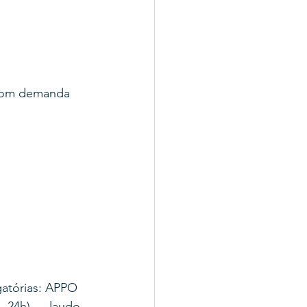
l com demanda 
atórias: APPO 
. 24h) → laudo 