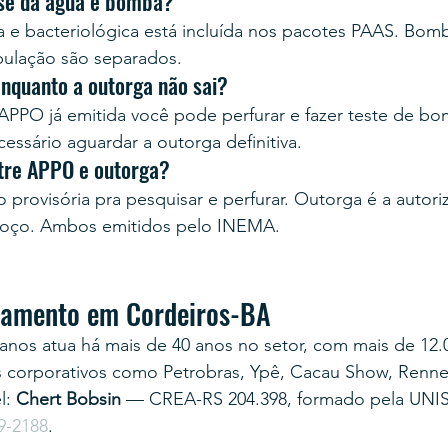
ise da água e bomba?
ca e bacteriológica está incluída nos pacotes PAAS. Bom
bulação são separados.
enquanto a outorga não sai?
PPO já emitida você pode perfurar e fazer teste de b
cessário aguardar a outorga definitiva.
ntre APPO e outorga?
provisória pra pesquisar e perfurar. Outorga é a autoriz
 poço. Ambos emitidos pelo INEMA.
rçamento em Cordeiros-BA
anos atua há mais de 40 anos no setor, com mais de 12.
s corporativos como Petrobras, Ypê, Cacau Show, Renner
: 
Chert Bobsin
 — CREA-RS 204.398, formado pela UNI
9-2188
.