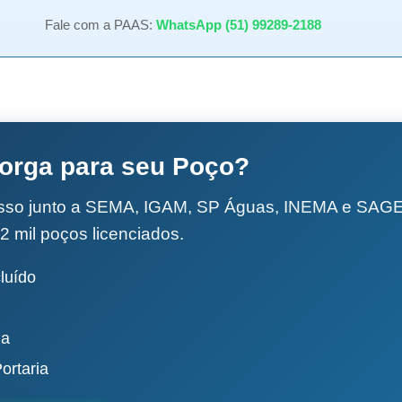
Fale com a PAAS:
WhatsApp (51) 99289-2188
torga para seu Poço?
esso junto a SEMA, IGAM, SP Águas, INEMA e SA
2 mil poços licenciados.
luído
da
ortaria