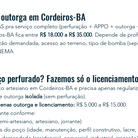
 outorga em Cordeiros-BA
AS pra serviço completo (perfuração + APPO + outorga 
os-BA fica entre 
R$ 18.000 a R$ 35.000
. Depende de prof
vazão demandada, acesso ao terreno, tipo de bomba (sep
INEMA.
ço perfurado? Fazemos só o licenciament
o artesiano em Cordeiros-BA e precisa apenas regularizar
e outorga 
isolada
 (sem perfuração).
enas outorga e licenciamento:
 R$ 5.000 a R$ 15.000.
tante conforme:
mi-artesiano, artesiano, jorrante)
 do poço (idade, manutenção, perfil construtivo, lacre,