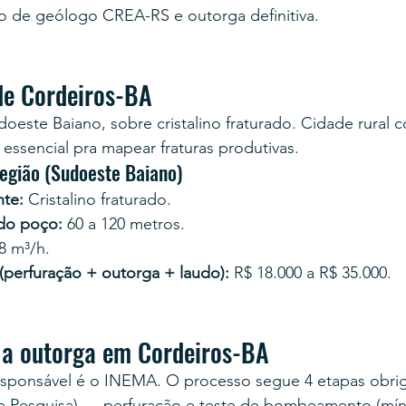
o de geólogo CREA-RS e outorga definitiva.
de Cordeiros-BA
doeste Baiano, sobre cristalino fraturado. Cidade rura
essencial pra mapear fraturas produtivas.
região (Sudoeste Baiano)
te:
 Cristalino fraturado.
 do poço:
 60 a 120 metros.
 8 m³/h.
 (perfuração + outorga + laudo):
 R$ 18.000 a R$ 35.000.
 a outorga em Cordeiros-BA
esponsável é o INEMA. O processo segue 4 etapas obrig
e Pesquisa) → perfuração e teste de bombeamento (mín