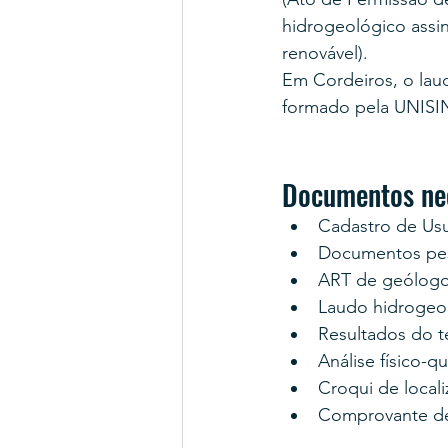
hidrogeológico assi
renovável).
Em Cordeiros, o lau
formado pela UNISI
Documentos nec
Cadastro de Us
Documentos pess
ART de geólogo
Laudo hidrogeo
Resultados do 
Análise físico-q
Croqui de locali
Comprovante d