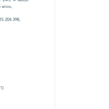
 anos, 
S 204.398, 
1)