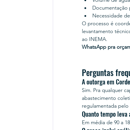
Volume de água d
Documentação pr
Necessidade de
O processo é coord
levantamento técnico
ao INEMA.
WhatsApp pra orça
Perguntas freq
A outorga em Corde
Sim. Pra qualquer cap
abastecimento coleti
regulamentada pelo
Quanto tempo leva 
Em média de 90 a 18