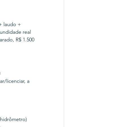
+ laudo + 
undidade real 
arado, R$ 1.500 
o
/licenciar, a 
 hidrômetro)