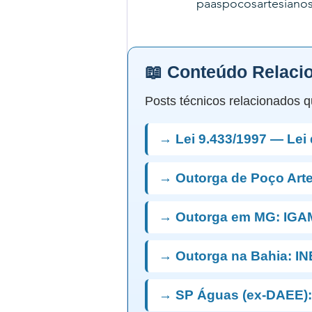
paaspocosartesiano
📖 Conteúdo Relaci
Posts técnicos relacionados q
→ Lei 9.433/1997 — Lei
→ Outorga de Poço Art
→ Outorga em MG: IGA
→ Outorga na Bahia: I
→ SP Águas (ex-DAEE):