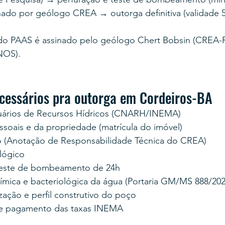
nado por geólogo CREA → outorga definitiva (validade 5
do PAAS é assinado pelo geólogo Chert Bobsin (CREA-R
NOS).
essários pra outorga em Cordeiros-BA
uários de Recursos Hídricos (CNARH/INEMA)
oais e da propriedade (matrícula do imóvel)
 (Anotação de Responsabilidade Técnica do CREA)
lógico
teste de bombeamento de 24h
uímica e bacteriológica da água (Portaria GM/MS 888/202
zação e perfil construtivo do poço
e pagamento das taxas INEMA