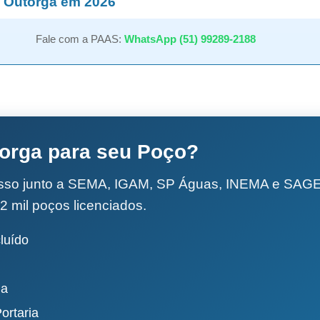
 Outorga em 2026
Fale com a PAAS:
WhatsApp (51) 99289-2188
torga para seu Poço?
esso junto a SEMA, IGAM, SP Águas, INEMA e SA
2 mil poços licenciados.
luído
da
ortaria