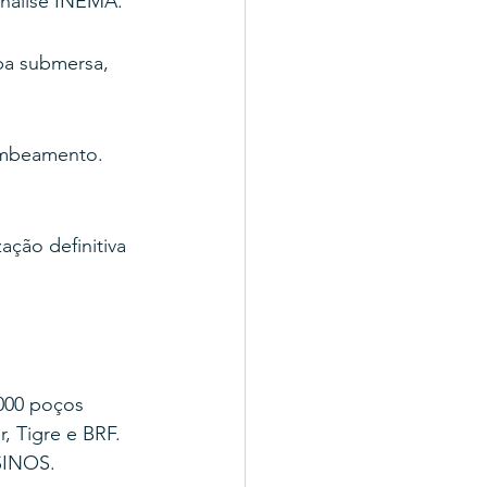
análise INEMA.
ba submersa, 
ombeamento. 
ação definitiva 
000 poços 
, Tigre e BRF.
SINOS.