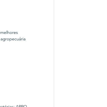
 melhores 
 agropecuária 
atórias: APPO 