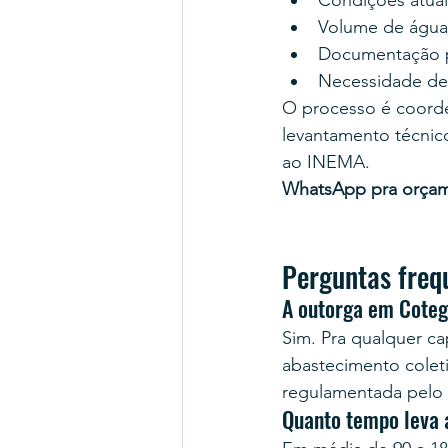
Condições atuais
Volume de água d
Documentação pr
Necessidade de
O processo é coord
levantamento técnico
ao INEMA.
WhatsApp pra orça
Perguntas freq
A outorga em Coteg
Sim. Pra qualquer cap
abastecimento coleti
regulamentada pelo
Quanto tempo leva 