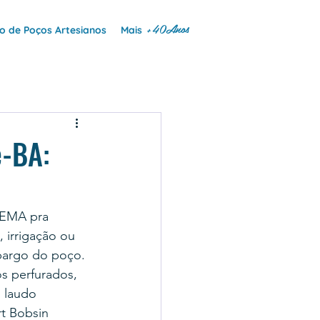
+40Anos
 de Poços Artesianos
Mais
e-BA:
NEMA pra 
 irrigação ou 
mbargo do poço.
s perfurados, 
 laudo 
t Bobsin 