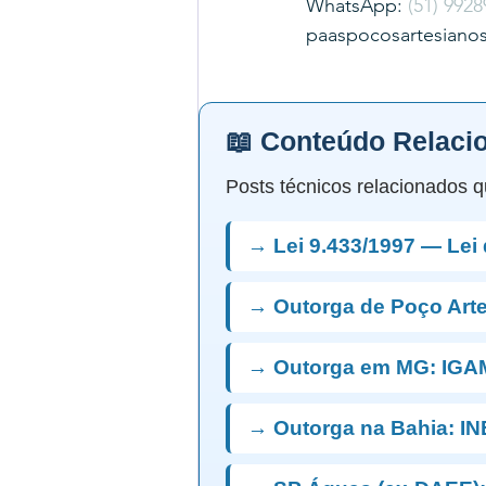
WhatsApp: 
(51) 9928
paaspocosartesiano
📖 Conteúdo Relaci
Posts técnicos relacionados q
→ Lei 9.433/1997 — Lei
→ Outorga de Poço Art
→ Outorga em MG: IGA
→ Outorga na Bahia: I