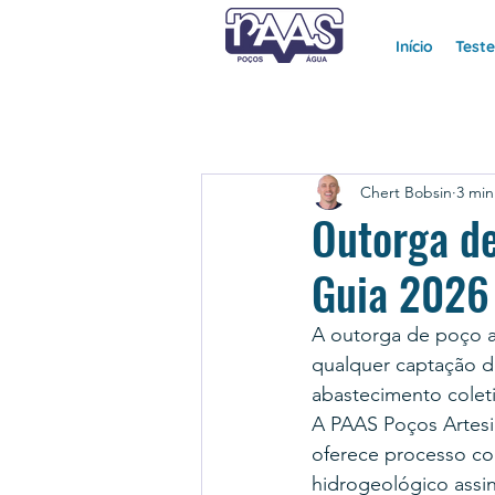
Início
Test
Chert Bobsin
3 min
Outorga d
Guia 2026
A outorga de poço a
qualquer captação de
abastecimento coleti
A PAAS Poços Artesi
oferece processo c
hidrogeológico assi