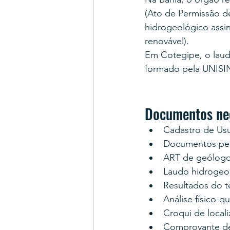
(Ato de Permissão d
hidrogeológico assi
renovável).
Em Cotegipe, o laud
formado pela UNISI
Documentos nec
Cadastro de Us
Documentos pess
ART de geólogo
Laudo hidrogeo
Resultados do 
Análise físico-q
Croqui de locali
Comprovante d