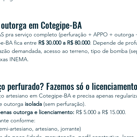
 outorga em Cotegipe-BA
AS pra serviço completo (perfuração + APPO + outorga 
e-BA fica entre 
R$ 30.000 a R$ 80.000
. Depende de profu
 vazão demandada, acesso ao terreno, tipo de bomba (se
taxas INEMA.
ço perfurado? Fazemos só o licenciament
o artesiano em Cotegipe-BA e precisa apenas regularizar/
e outorga 
isolada
 (sem perfuração).
enas outorga e licenciamento:
 R$ 5.000 a R$ 15.000.
tante conforme:
mi-artesiano, artesiano, jorrante)