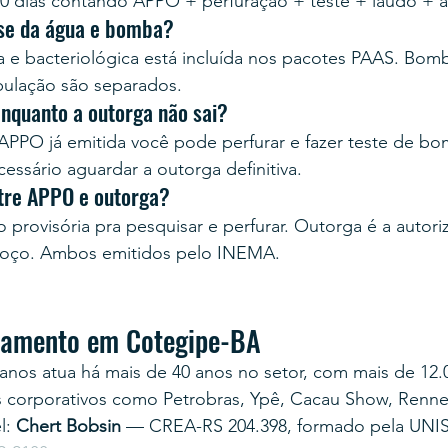
0 dias contando APPO + perfuração + teste + laudo + 
ise da água e bomba?
ca e bacteriológica está incluída nos pacotes PAAS. Bom
bulação são separados.
enquanto a outorga não sai?
PPO já emitida você pode perfurar e fazer teste de b
cessário aguardar a outorga definitiva.
ntre APPO e outorga?
provisória pra pesquisar e perfurar. Outorga é a autoriz
 poço. Ambos emitidos pelo INEMA.
rçamento em Cotegipe-BA
anos atua há mais de 40 anos no setor, com mais de 12.
s corporativos como Petrobras, Ypê, Cacau Show, Renner
: 
Chert Bobsin
 — CREA-RS 204.398, formado pela UNI