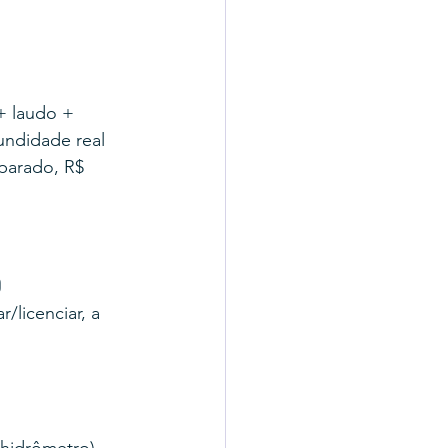
+ laudo + 
ndidade real 
parado, R$ 
o
licenciar, a 