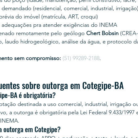
 do poço (idade, manutenção, perfil construtivo, lacre,
emandado (residencial, comercial, industrial, irrigação
évia do imóvel (matrícula, ART, croqui)
 adequações pra atender exigências do INEMA
enado remotamente pelo geólogo 
Chert Bobsin
 (CREA-
, laudo hidrogeológico, análise da água, e protocolo d
mento sem compromisso:
(51) 99289-2188
.
uentes sobre outorga em Cotegipe-BA
ipe-BA é obrigatória?
tação destinada a uso comercial, industrial, irrigação o
vo, a outorga é obrigatória pela Lei Federal 9.433/1997 
 INEMA.
a outorga em Cotegipe?