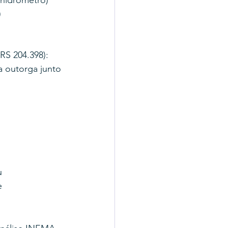
 hidrômetro)
)
RS 204.398): 
a outorga junto 
u 
e 