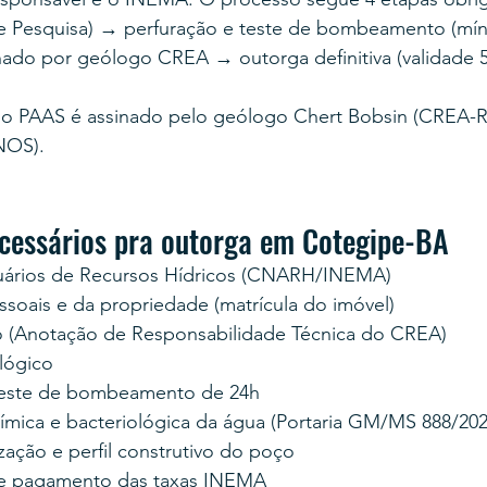
e Pesquisa) → perfuração e teste de bombeamento (mín
nado por geólogo CREA → outorga definitiva (validade 5
o PAAS é assinado pelo geólogo Chert Bobsin (CREA-RS
NOS).
essários pra outorga em Cotegipe-BA
uários de Recursos Hídricos (CNARH/INEMA)
oais e da propriedade (matrícula do imóvel)
 (Anotação de Responsabilidade Técnica do CREA)
lógico
teste de bombeamento de 24h
uímica e bacteriológica da água (Portaria GM/MS 888/202
zação e perfil construtivo do poço
e pagamento das taxas INEMA