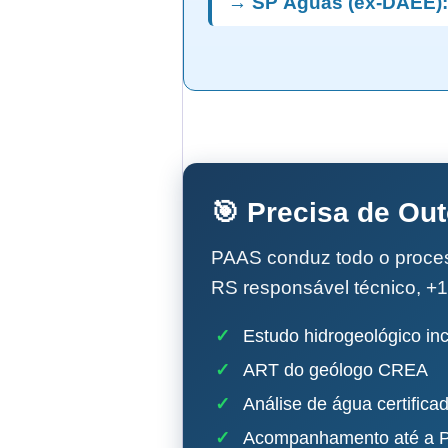
→ SP Águas (ex-DAEE):
🎯 Precisa de Ou
PAAS conduz todo o proc
RS responsável técnico, +1
✓
Estudo hidrogeológico inc
✓
ART do geólogo CREA
✓
Análise de água certifica
✓
Acompanhamento até a P