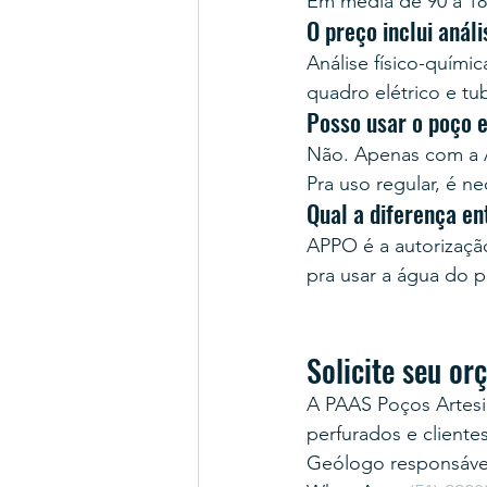
Em média de 90 a 18
O preço inclui anál
Análise físico-quími
quadro elétrico e tu
Posso usar o poço 
Não. Apenas com a A
Pra uso regular, é ne
Qual a diferença e
APPO é a autorização 
pra usar a água do
Solicite seu o
A PAAS Poços Artesi
perfurados e cliente
Geólogo responsável