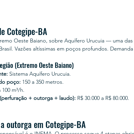
de Cotegipe-BA
tremo Oeste Baiano, sobre Aquífero Urucuia — uma das
 Brasil. Vazões altíssimas em poços profundos. Demanda
região (Extremo Oeste Baiano)
te:
 Sistema Aquífero Urucuia.
 do poço:
 150 a 350 metros.
a 100 m³/h.
 (perfuração + outorga + laudo):
 R$ 30.000 a R$ 80.000.
 a outorga em Cotegipe-BA
esponsável é o INEMA. O processo segue 4 etapas obrig