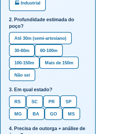
🏭 Industrial
2. Profundidade estimada do
poço?
Até 30m (semi-artesiano)
30-60m
60-100m
100-150m
Mais de 150m
Não sei
3. Em qual estado?
RS
SC
PR
SP
MG
BA
GO
MS
4. Precisa de outorga + análise de