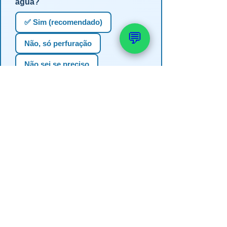
água?
✅ Sim (recomendado)
💬
Não, só perfuração
Não sei se preciso
📚 Veja também: Outorga e
Licenciamento
→ Quanto custa uma outorga de
poço artesiano
→ Como realizar a outorga do meu