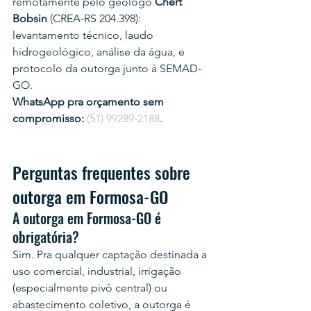
remotamente pelo geólogo 
Chert 
Bobsin
 (CREA-RS 204.398): 
levantamento técnico, laudo 
hidrogeológico, análise da água, e 
protocolo da outorga junto à SEMAD-
GO.
WhatsApp pra orçamento sem 
compromisso:
(51) 99289-2188
.
Perguntas frequentes sobre 
outorga em Formosa-GO
A outorga em Formosa-GO é 
obrigatória?
Sim. Pra qualquer captação destinada a 
uso comercial, industrial, irrigação 
(especialmente pivô central) ou 
abastecimento coletivo, a outorga é 