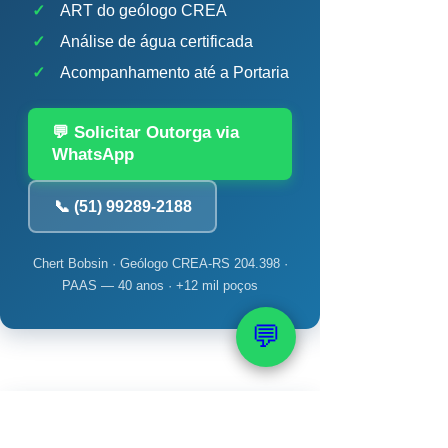
✓
ART do geólogo CREA
✓
Análise de água certificada
✓
Acompanhamento até a Portaria
💬 Solicitar Outorga via
WhatsApp
📞 (51) 99289-2188
Chert Bobsin · Geólogo CREA-RS 204.398 ·
PAAS — 40 anos · +12 mil poços
💬
💧 Calculadora de