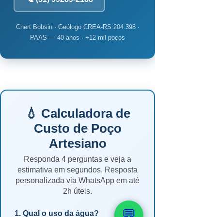
Chert Bobsin · Geólogo CREA-RS 204.398 ·
PAAS — 40 anos · +12 mil poços
💧 Calculadora de
Custo de Poço
Artesiano
Responda 4 perguntas e veja a
estimativa em segundos. Resposta
personalizada via WhatsApp em até
2h úteis.
💬
1. Qual o uso da água?