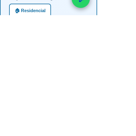
🏠 Residencial
🏪 Comercial / Condomínio
🌾 Rural / Irrigação
🏭 Industrial
2. Profundidade estimada do
poço?
Até 30m (semi-artesiano)
30-60m
60-100m
100-150m
Mais de 150m
Não sei