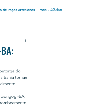
+40Anos
 de Poços Artesianos
Mais
-BA:
outorga do 
da Bahia tornam 
ecimento 
m Gongogi-BA, 
 bombeamento, 