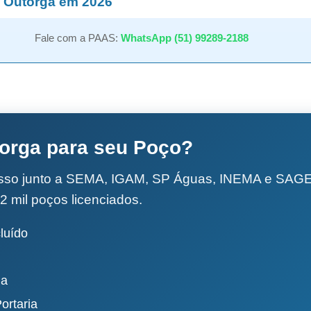
 Outorga em 2026
Fale com a PAAS:
WhatsApp (51) 99289-2188
torga para seu Poço?
esso junto a SEMA, IGAM, SP Águas, INEMA e SA
2 mil poços licenciados.
luído
da
ortaria