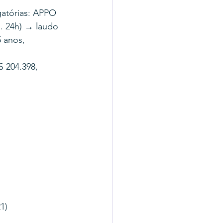
atórias: APPO 
. 24h) → laudo 
 anos, 
 204.398, 
1)