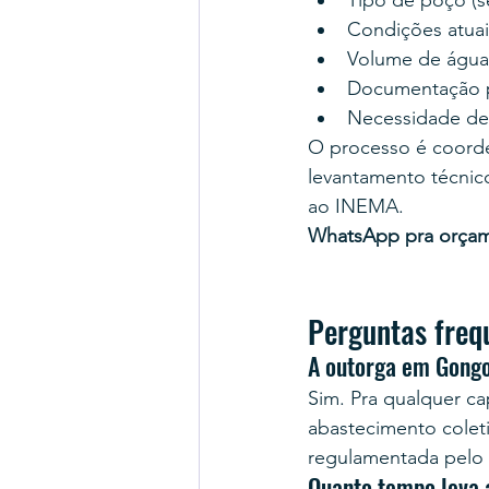
Tipo de poço (se
Condições atuais
Volume de água d
Documentação pr
Necessidade de
O processo é coord
levantamento técnico
ao INEMA.
WhatsApp pra orça
Perguntas freq
A outorga em Gongo
Sim. Pra qualquer cap
abastecimento coleti
regulamentada pelo
Quanto tempo leva 