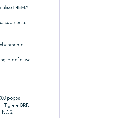
análise INEMA.
ba submersa, 
ombeamento.
ação definitiva 
000 poços 
, Tigre e BRF.
SINOS.