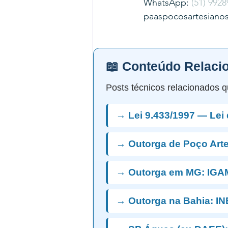
WhatsApp: 
(51) 9928
paaspocosartesiano
📖 Conteúdo Relaci
Posts técnicos relacionados q
→ Lei 9.433/1997 — Lei
→ Outorga de Poço Art
→ Outorga em MG: IGA
→ Outorga na Bahia: I