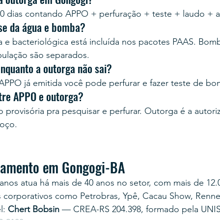
0 dias contando APPO + perfuração + teste + laudo + 
ise da água e bomba?
ca e bacteriológica está incluída nos pacotes PAAS. Bom
bulação são separados.
enquanto a outorga não sai?
PPO já emitida você pode perfurar e fazer teste de b
ntre APPO e outorga?
provisória pra pesquisar e perfurar. Outorga é a autoriz
poço.
rçamento em Gongogi-BA
anos atua há mais de 40 anos no setor, com mais de 12.
s corporativos como Petrobras, Ypê, Cacau Show, Renner
: 
Chert Bobsin
 — CREA-RS 204.398, formado pela UNI