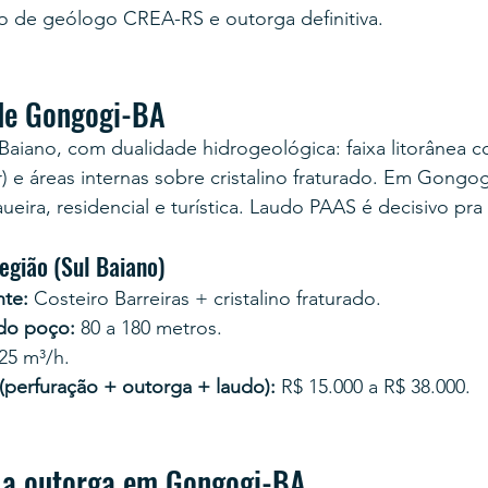
o de geólogo CREA-RS e outorga definitiva.
de Gongogi-BA
Baiano, com dualidade hidrogeológica: faixa litorânea 
r) e áreas internas sobre cristalino fraturado. Em Gongo
eira, residencial e turística. Laudo PAAS é decisivo pra
egião (Sul Baiano)
te:
 Costeiro Barreiras + cristalino fraturado.
 do poço:
 80 a 180 metros.
 25 m³/h.
 (perfuração + outorga + laudo):
 R$ 15.000 a R$ 38.000.
 a outorga em Gongogi-BA