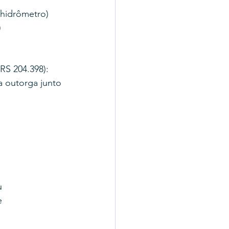
 hidrômetro)
)
RS 204.398): 
a outorga junto 
u 
e 