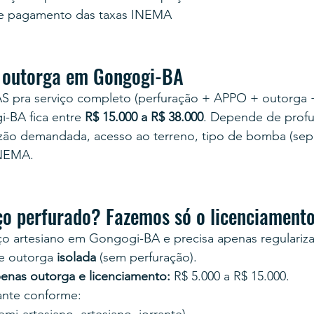
e pagamento das taxas INEMA
a outorga em Gongogi-BA
AS pra serviço completo (perfuração + APPO + outorga 
-BA fica entre 
R$ 15.000 a R$ 38.000
. Depende de profu
vazão demandada, acesso ao terreno, tipo de bomba (sep
INEMA.
ço perfurado? Fazemos só o licenciament
o artesiano em Gongogi-BA e precisa apenas regularizar/
e outorga 
isolada
 (sem perfuração).
enas outorga e licenciamento:
 R$ 5.000 a R$ 15.000.
tante conforme: