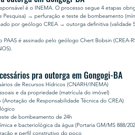
esponsável é o INEMA. O processo segue 4 etapas obrig
e Pesquisa) → perfuração e teste de bombeamento (mín
nado por geólogo CREA → outorga definitiva (validade 5
 PAAS é assinado pelo geólogo Chert Bobsin (CREA-RS
NOS).
cessários pra outorga em Gongogi-BA
uários de Recursos Hídricos (CNARH/INEMA)
oais e da propriedade (matrícula do imóvel)
 (Anotação de Responsabilidade Técnica do CREA)
lógico
teste de bombeamento de 24h
uímica e bacteriológica da água (Portaria GM/MS 888/202
zação e perfil construtivo do poço