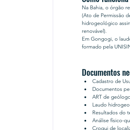
Na Bahia, o órgão r
(Ato de Permissão d
hidrogeológico assi
renovável).
Em Gongogi, o laudo
formado pela UNISI
Documentos ne
Cadastro de Us
Documentos pess
ART de geólogo
Laudo hidrogeo
Resultados do 
Análise físico-q
Croqui de locali