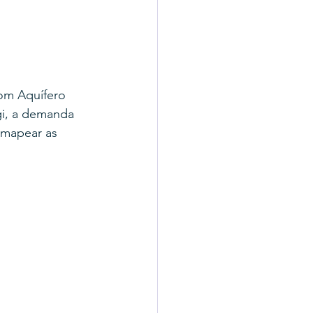
com Aquífero 
gi, a demanda 
 mapear as 