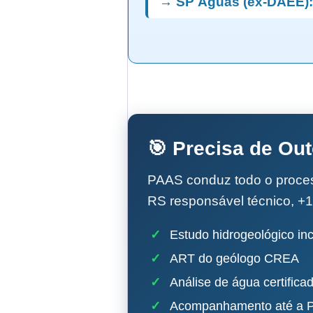
→ SP Águas (ex-DAEE):
🎯 Precisa de Ou
PAAS conduz todo o proc
RS responsável técnico, +1
✓
Estudo hidrogeológico inc
✓
ART do geólogo CREA
✓
Análise de água certifica
✓
Acompanhamento até a P