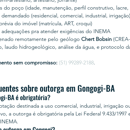
mi-artesiano, artesiano, jorrante)
 do poço (idade, manutenção, perfil construtivo, lacre,
emandado (residencial, comercial, industrial, irrigação
évia do imóvel (matrícula, ART, croqui)
 adequações pra atender exigências do INEMA
enado remotamente pelo geólogo 
Chert Bobsin
 (CREA-
, laudo hidrogeológico, análise da água, e protocolo d
mento sem compromisso:
(51) 99289-2188
.
uentes sobre outorga em Gongogi-BA
gi-BA é obrigatória?
tação destinada a uso comercial, industrial, irrigação o
vo, a outorga é obrigatória pela Lei Federal 9.433/1997 
 INEMA.
a outorga em Gongogi?