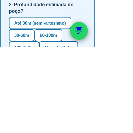
2. Profundidade estimada do
poço?
Até 30m (semi-artesiano)
💬
30-60m
60-100m
100-150m
Mais de 150m
Não sei
3. Em qual estado?
RS
SC
PR
SP
MG
BA
GO
MS
4. Precisa de outorga + análise de
água?
✅ Sim (recomendado)