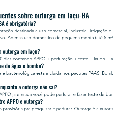
uentes sobre outorga em Iaçu-BA
BA é obrigatória?
tação destinada a uso comercial, industrial, irrigação o
ivo. Apenas uso doméstico de pequena monta (até 5 m³/
a outorga em Iaçu?
0 dias contando APPO + perfuração + teste + laudo + 
ise da água e bomba?
ca e bacteriológica está incluída nos pacotes PAAS. Bo
enquanto a outorga não sai?
PPO já emitida você pode perfurar e fazer teste de b
ntre APPO e outorga?
provisória pra pesquisar e perfurar. Outorga é a autoriz