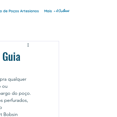
+40Anos
 de Poços Artesianos
Mais
 Guia
pra qualquer 
o ou 
mbargo do poço.
s perfurados, 
o 
t Bobsin 