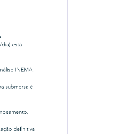
u 
dia) está 
análise INEMA.
mba submersa é 
ombeamento.
ação definitiva 