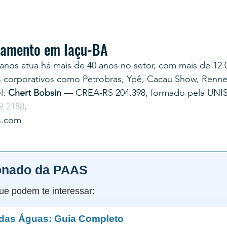
rçamento em Iaçu-BA
anos atua há mais de 40 anos no setor, com mais de 12.
s corporativos como Petrobras, Ypê, Cacau Show, Renner
: 
Chert Bobsin
 — CREA-RS 204.398, formado pela UNI
9-2188
.
s.com
onado da PAAS
ue podem te interessar:
 das Águas: Guia Completo