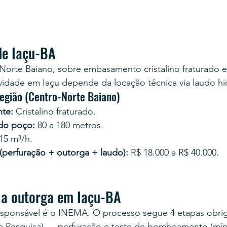
de Iaçu-BA
-Norte Baiano, sobre embasamento cristalino fraturado 
ividade em Iaçu depende da locação técnica via laudo h
região (Centro-Norte Baiano)
te:
 Cristalino fraturado.
 do poço:
 80 a 180 metros.
 15 m³/h.
 (perfuração + outorga + laudo):
 R$ 18.000 a R$ 40.000.
 a outorga em Iaçu-BA
esponsável é o INEMA. O processo segue 4 etapas obrig
e Pesquisa) → perfuração e teste de bombeamento (mín