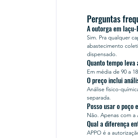
Perguntas freq
A outorga em Iaçu-
Sim. Pra qualquer cap
abastecimento colet
dispensado.
Quanto tempo leva 
Em média de 90 a 18
O preço inclui anál
Análise físico-quími
separada.
Posso usar o poço 
Não. Apenas com a A
Qual a diferença e
APPO é a autorização 