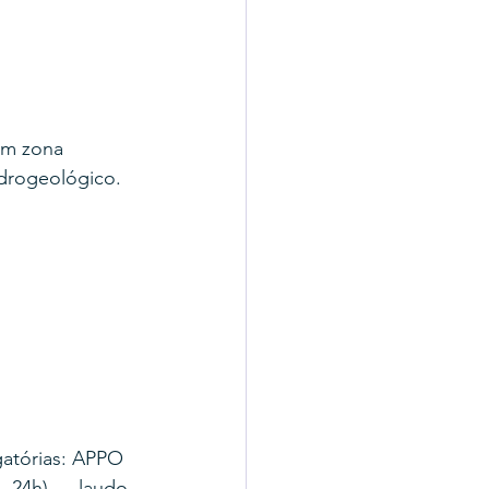
em zona 
idrogeológico.
atórias: APPO 
. 24h) → laudo 