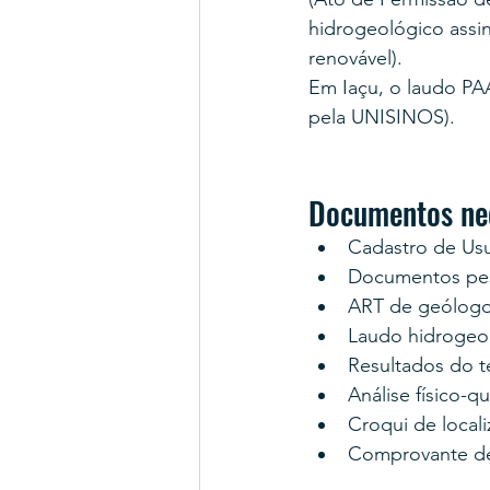
hidrogeológico assi
renovável).
Em Iaçu, o laudo PA
pela UNISINOS).
Documentos nec
Cadastro de Us
Documentos pes
ART de geólogo
Laudo hidrogeo
Resultados do 
Análise físico-q
Croqui de locali
Comprovante d