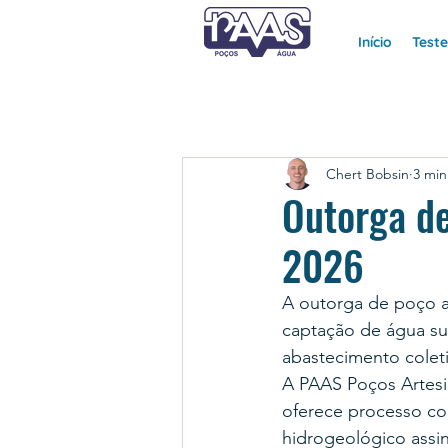
Início
Test
Chert Bobsin
3 min
Outorga de
2026
A outorga de poço a
captação de água sub
abastecimento coleti
A PAAS Poços Artesi
oferece processo co
hidrogeológico assi