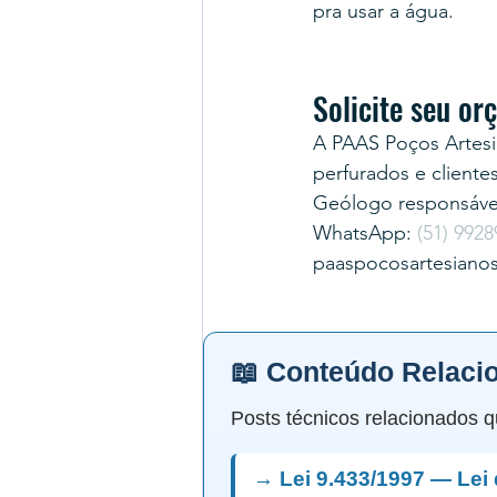
pra usar a água.
Solicite seu o
A PAAS Poços Artesi
perfurados e cliente
Geólogo responsável
WhatsApp: 
(51) 9928
paaspocosartesiano
📖 Conteúdo Relaci
Posts técnicos relacionados q
→ Lei 9.433/1997 — Lei