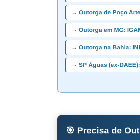
→ Outorga de Poço Art
→ Outorga em MG: IGA
→ Outorga na Bahia: I
→ SP Águas (ex-DAEE):
🎯 Precisa de Ou