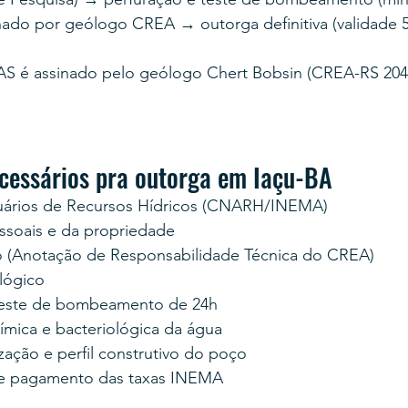
nado por geólogo CREA → outorga definitiva (validade 5
AS é assinado pelo geólogo Chert Bobsin (CREA-RS 204
essários pra outorga em Iaçu-BA
uários de Recursos Hídricos (CNARH/INEMA)
soais e da propriedade
 (Anotação de Responsabilidade Técnica do CREA)
lógico
teste de bombeamento de 24h
uímica e bacteriológica da água
zação e perfil construtivo do poço
e pagamento das taxas INEMA