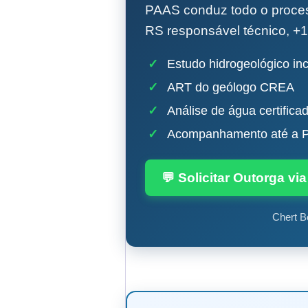
PAAS conduz todo o proc
RS responsável técnico, +1
✓
Estudo hidrogeológico inc
✓
ART do geólogo CREA
✓
Análise de água certifica
✓
Acompanhamento até a P
💬 Solicitar Outorga v
Chert B