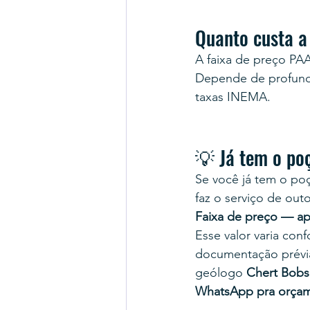
Quanto custa a
A faixa de preço PAA
Depende de profundi
taxas INEMA.
💡 Já tem o po
Se você já tem o poç
faz o serviço de out
Faixa de preço — ap
Esse valor varia co
documentação prévi
geólogo 
Chert Bobs
WhatsApp pra orça