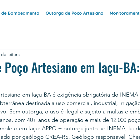
e de Bombeamento
Outorga de Poço Artesiano
Monitoramento
 de leitura
 Poço Artesiano em Iaçu-BA:
rtesiano em Iaçu-BA é exigência obrigatória do INEMA 
terrânea destinada a uso comercial, industrial, irrigaçã
vo. Sem outorga, o uso é ilegal e sujeito a multas e e
anos, com 40+ anos de operação e mais de 12.000 poço
mpleto em Iaçu: APPO + outorga junto ao INEMA, laud
nado por geólogo CREA-RS. Geólogo responsável: Cher