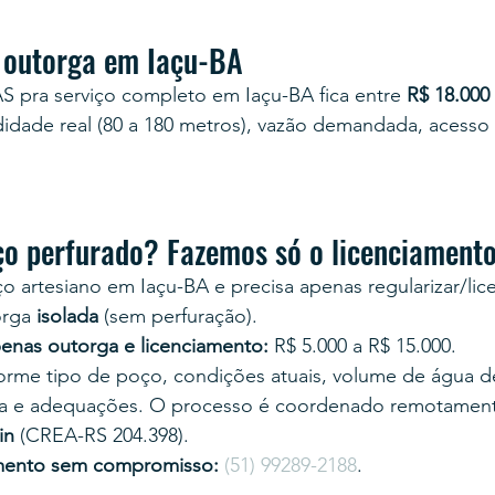
 outorga em Iaçu-BA
S pra serviço completo em Iaçu-BA fica entre 
R$ 18.000
dade real (80 a 180 metros), vazão demandada, acesso 
ço perfurado? Fazemos só o licenciament
o artesiano em Iaçu-BA e precisa apenas regularizar/lice
orga 
isolada
 (sem perfuração).
enas outorga e licenciamento:
 R$ 5.000 a R$ 15.000.
nforme tipo de poço, condições atuais, volume de água
a e adequações. O processo é coordenado remotament
in
 (CREA-RS 204.398).
mento sem compromisso:
(51) 99289-2188
.