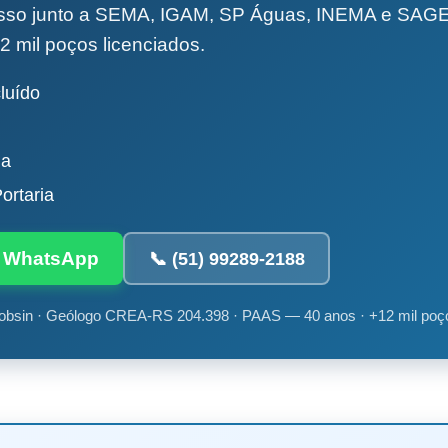
esso junto a SEMA, IGAM, SP Águas, INEMA e SA
2 mil poços licenciados.
luído
da
ortaria
ia WhatsApp
📞 (51) 99289-2188
obsin · Geólogo CREA-RS 204.398 · PAAS — 40 anos · +12 mil poç