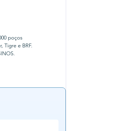
000 poços 
, Tigre e BRF.
SINOS.