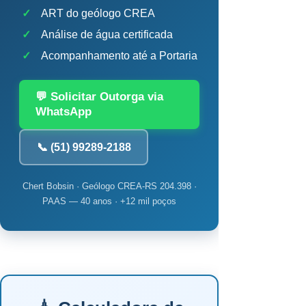
✓
ART do geólogo CREA
✓
Análise de água certificada
✓
Acompanhamento até a Portaria
💬 Solicitar Outorga via
WhatsApp
📞 (51) 99289-2188
Chert Bobsin · Geólogo CREA-RS 204.398 ·
PAAS — 40 anos · +12 mil poços