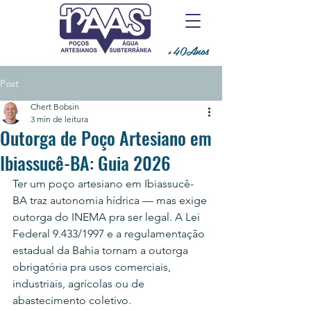
+40Anos
Post
Chert Bobsin
3 min de leitura
Outorga de Poço Artesiano em
Ibiassucê-BA: Guia 2026
Ter um poço artesiano em Ibiassucê-
BA traz autonomia hídrica — mas exige 
outorga do INEMA pra ser legal. A Lei 
Federal 9.433/1997 e a regulamentação 
estadual da Bahia tornam a outorga 
obrigatória pra usos comerciais, 
industriais, agrícolas ou de 
abastecimento coletivo.