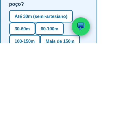
poço?
Até 30m (semi-artesiano)
💬
30-60m
60-100m
100-150m
Mais de 150m
Não sei
3. Em qual estado?
RS
SC
PR
SP
MG
BA
GO
MS
4. Precisa de outorga + análise de
água?
✅ Sim (recomendado)