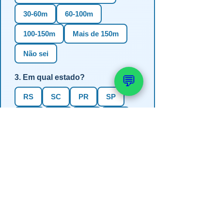
30-60m
60-100m
100-150m
Mais de 150m
Não sei
3. Em qual estado?
💬
RS
SC
PR
SP
MG
BA
GO
MS
4. Precisa de outorga + análise de
água?
✅ Sim (recomendado)
Não, só perfuração
Não sei se preciso