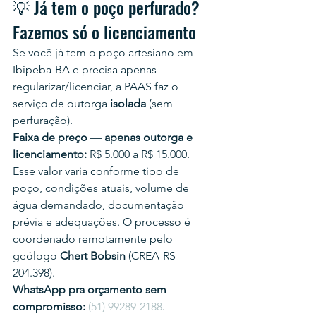
💡 Já tem o poço perfurado? 
Fazemos só o licenciamento
Se você já tem o poço artesiano em 
Ibipeba-BA e precisa apenas 
regularizar/licenciar, a PAAS faz o 
serviço de outorga 
isolada
 (sem 
perfuração).
Faixa de preço — apenas outorga e 
licenciamento:
 R$ 5.000 a R$ 15.000.
Esse valor varia conforme tipo de 
poço, condições atuais, volume de 
água demandado, documentação 
prévia e adequações. O processo é 
coordenado remotamente pelo 
geólogo 
Chert Bobsin
 (CREA-RS 
204.398).
WhatsApp pra orçamento sem 
compromisso:
(51) 99289-2188
.