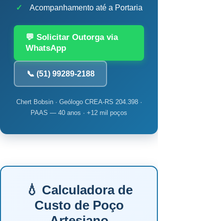
✓
Acompanhamento até a Portaria
💬 Solicitar Outorga via
WhatsApp
📞 (51) 99289-2188
Chert Bobsin · Geólogo CREA-RS 204.398 ·
PAAS — 40 anos · +12 mil poços
💧 Calculadora de
Custo de Poço
Artesiano