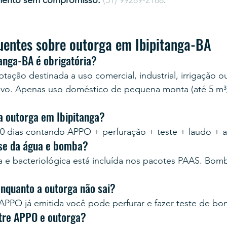
mento sem compromisso:
(51) 99289-2188
.
uentes sobre outorga em Ibipitanga-BA
anga-BA é obrigatória?
tação destinada a uso comercial, industrial, irrigação o
ivo. Apenas uso doméstico de pequena monta (até 5 m³/
a outorga em Ibipitanga?
0 dias contando APPO + perfuração + teste + laudo + 
ise da água e bomba?
ca e bacteriológica está incluída nos pacotes PAAS. Bo
enquanto a outorga não sai?
PPO já emitida você pode perfurar e fazer teste de b
ntre APPO e outorga?