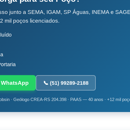
esso junto a SEMA, IGAM, SP Águas, INEMA e SA
2 mil poços licenciados.
luído
da
ortaria
ia WhatsApp
📞 (51) 99289-2188
obsin · Geólogo CREA-RS 204.398 · PAAS — 40 anos · +12 mil poç