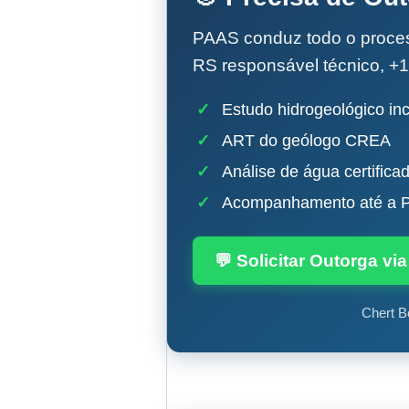
PAAS conduz todo o proc
RS responsável técnico, +1
✓
Estudo hidrogeológico inc
✓
ART do geólogo CREA
✓
Análise de água certifica
✓
Acompanhamento até a P
💬 Solicitar Outorga v
Chert B