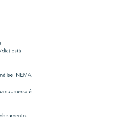
u 
dia) está 
análise INEMA.
mba submersa é 
ombeamento.