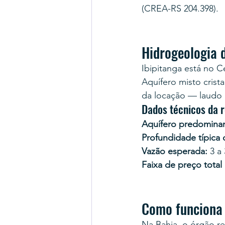
(CREA-RS 204.398).
Hidrogeologia 
Ibipitanga está no C
Aquífero misto crist
da locação — laudo 
Dados técnicos da r
Aquífero predominan
Profundidade típica
Vazão esperada:
 3 a
Faixa de preço total
Como funciona 
Na Bahia, o órgão r