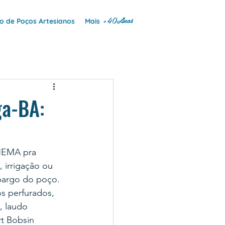
+40Anos
 de Poços Artesianos
Mais
ga-BA:
INEMA pra 
 irrigação ou 
mbargo do poço.
s perfurados, 
 laudo 
t Bobsin 