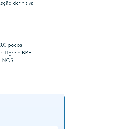
ação definitiva 
000 poços 
, Tigre e BRF.
SINOS.