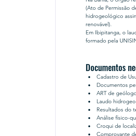
(Ato de Permissão d
hidrogeológico assi
renovável).
Em Ibipitanga, o la
formado pela UNISI
Documentos nec
Cadastro de Us
Documentos pes
ART de geólogo
Laudo hidrogeo
Resultados do 
Análise físico-q
Croqui de locali
Comprovante d