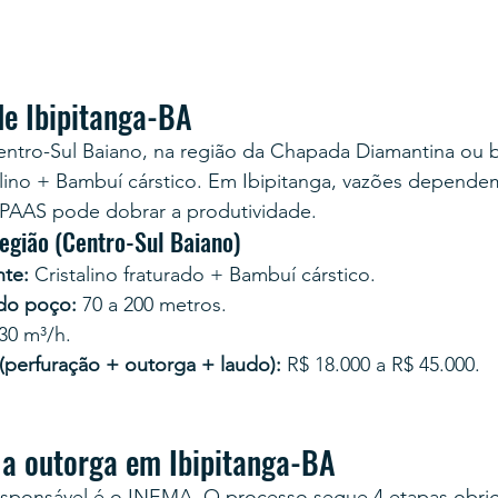
de Ibipitanga-BA
entro-Sul Baiano, na região da Chapada Diamantina ou b
alino + Bambuí cárstico. Em Ibipitanga, vazões depende
PAAS pode dobrar a produtividade.
egião (Centro-Sul Baiano)
te:
 Cristalino fraturado + Bambuí cárstico.
 do poço:
 70 a 200 metros.
 30 m³/h.
 (perfuração + outorga + laudo):
 R$ 18.000 a R$ 45.000.
a outorga em Ibipitanga-BA
esponsável é o INEMA. O processo segue 4 etapas obrig