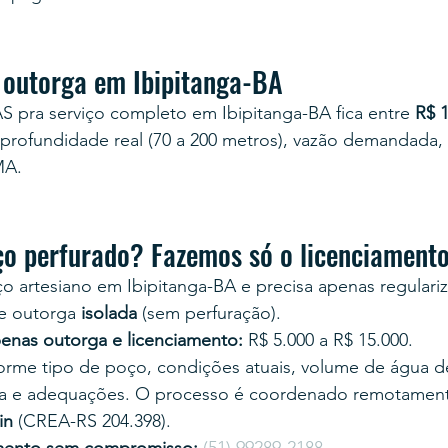
 outorga em Ibipitanga-BA
S pra serviço completo em Ibipitanga-BA fica entre 
R$ 1
profundidade real (70 a 200 metros), vazão demandada,
MA.
ço perfurado? Fazemos só o licenciament
o artesiano em Ibipitanga-BA e precisa apenas regularizar
e outorga 
isolada
 (sem perfuração).
enas outorga e licenciamento:
 R$ 5.000 a R$ 15.000.
nforme tipo de poço, condições atuais, volume de água
a e adequações. O processo é coordenado remotament
in
 (CREA-RS 204.398).