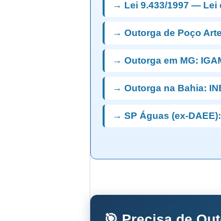
→ Lei 9.433/1997 — Lei
→ Outorga de Poço Art
→ Outorga em MG: IGA
→ Outorga na Bahia: I
→ SP Águas (ex-DAEE):
🎯 Precisa de Ou