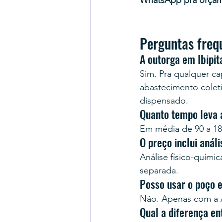
WhatsApp pra orça
Perguntas freq
A outorga em Ibipit
Sim. Pra qualquer cap
abastecimento colet
dispensado.
Quanto tempo leva 
Em média de 90 a 18
O preço inclui anál
Análise físico-quími
separada.
Posso usar o poço 
Não. Apenas com a A
Qual a diferença e