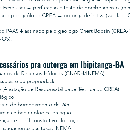
e Pesquisa) → perfuração e teste de bombeamento (mín
nado por geólogo CREA → outorga definitiva (validade 5
udo PAAS é assinado pelo geólogo Chert Bobsin (CREA-R
NOS).
essários pra outorga em Ibipitanga-BA
uários de Recursos Hídricos (CNARH/INEMA)
soais e da propriedade
 (Anotação de Responsabilidade Técnica do CREA)
lógico
teste de bombeamento de 24h
uímica e bacteriológica da água
zação e perfil construtivo do poço
e pagamento das taxas INEMA