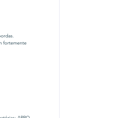
ordas. 
m fortemente 
atórias: APPO 