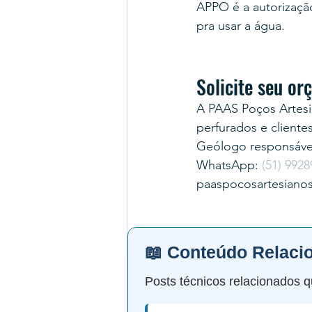
APPO é a autorização 
pra usar a água.
Solicite seu o
A PAAS Poços Artesi
perfurados e cliente
Geólogo responsável
WhatsApp: 
(51) 9928
paaspocosartesiano
📖 Conteúdo Relaci
Posts técnicos relacionados q