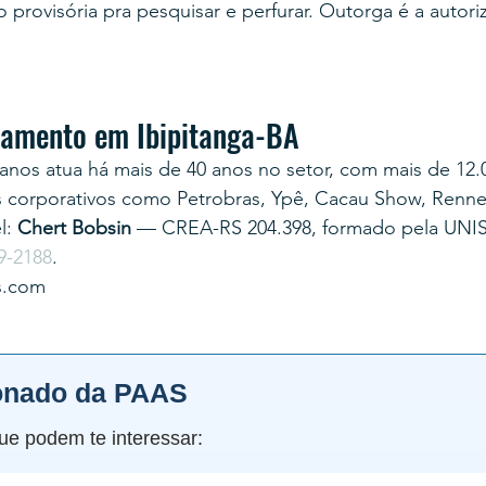
provisória pra pesquisar e perfurar. Outorga é a autoriz
rçamento em Ibipitanga-BA
anos atua há mais de 40 anos no setor, com mais de 12.
s corporativos como Petrobras, Ypê, Cacau Show, Renner
: 
Chert Bobsin
 — CREA-RS 204.398, formado pela UNI
9-2188
.
s.com
onado da PAAS
ue podem te interessar: